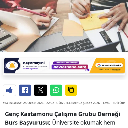
YAYINLAMA: 25 Ocak 2026 - 22:02
GÜNCELLEME: 02 Şubat 2026 - 12:40
EDİTÖR: D
Genç Kastamonu Çalışma Grubu Derneği
Burs Başvurusu;
Üniversite okumak hem