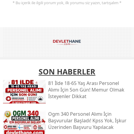
* Bu içerik ile ilgili yorum yok, ilk yorumu siz yazın, tartışalım *
SON HABERLER
81 İlde 18-65 Yaş Arası Personel
Alımı İçin Son Gün! Memur Olmak
İsteyenler Dikkat
Ogm 340 Personel Alımı İçin
Başvurular Başladı! Kpss Yok, İşkur
Üzerinden Başvuru Yapılacak