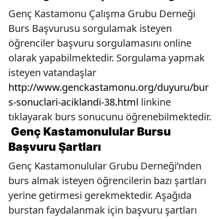
Genç Kastamonu Çalışma Grubu Derneği
Burs Başvurusu sorgulamak isteyen
öğrenciler başvuru sorgulamasını online
olarak yapabilmektedir. Sorgulama yapmak
isteyen vatandaşlar
http://www.genckastamonu.org/duyuru/bur
s-sonuclari-aciklandi-38.html
linkine
tıklayarak burs sonucunu öğrenebilmektedir.
Genç Kastamonulular Bursu
Başvuru Şartları
Genç Kastamonulular Grubu Derneği’nden
burs almak isteyen öğrencilerin bazı şartları
yerine getirmesi gerekmektedir. Aşağıda
burstan faydalanmak için başvuru şartları