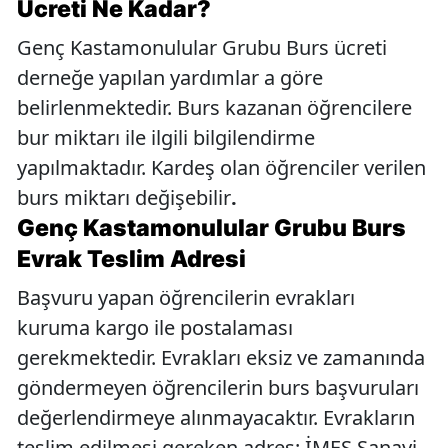
Ücreti Ne Kadar?
Genç Kastamonulular Grubu Burs ücreti
derneğe yapılan yardımlar a göre
belirlenmektedir. Burs kazanan öğrencilere
bur miktarı ile ilgili bilgilendirme
yapılmaktadır. Kardeş olan öğrenciler verilen
burs miktarı değişebilir
.
Genç Kastamonulular Grubu Burs
Evrak Teslim Adresi
Başvuru yapan öğrencilerin evrakları
kuruma kargo ile postalaması
gerekmektedir. Evrakları eksiz ve zamanında
göndermeyen öğrencilerin burs başvuruları
değerlendirmeye alınmayacaktır. Evrakların
teslim edilmesi gereken adres: İMES Sanayi