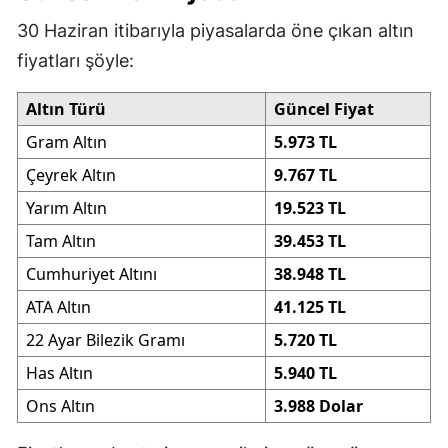
30 Haziran itibarıyla piyasalarda öne çıkan altın
fiyatları şöyle:
Altın Türü
Güncel Fiyat
Gram Altın
5.973 TL
Çeyrek Altın
9.767 TL
Yarım Altın
19.523 TL
Tam Altın
39.453 TL
Cumhuriyet Altını
38.948 TL
ATA Altın
41.125 TL
22 Ayar Bilezik Gramı
5.720 TL
Has Altın
5.940 TL
Ons Altın
3.988 Dolar