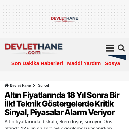
Son Dakika Haberleri
Maddi Yardım
Sosyal Ya
Güncel
Devlet Hane
Altın Fiyatlarında 18 Yıl Sonra Bir
İlk! Teknik Göstergelerde Kritik
Sinyal, Piyasalar Alarm Veriyor
Altın fiyatlarında dikkat çeken düşüş sürüyor. Ons
altında 18 yılın en sert aylık gerilemesi yaşanırken