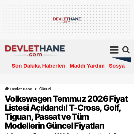
Son Dakika Haberleri
Maddi Yardım
Sosyal Ya
Güncel
Devlet Hane
Volkswagen Temmuz 2026 Fiyat
Listesi Açıklandı! T-Cross, Golf,
Tiguan, Passat ve Tüm
Modellerin Güncel Fiyatları