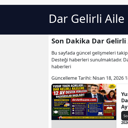
Dar Gelirli Ail
Son Dakika Dar Gelirli
Bu sayfada güncel gelişmeleri takip
Desteği haberleri sunulmaktadır. Dar 
haberleri
Güncelleme Tarihi:
Nisan 18, 2026 1
Yu
Da
Ay
Re
So
202