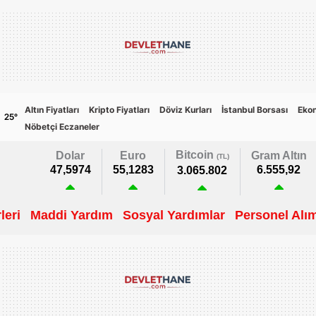
Altın Fiyatları
Kripto Fiyatları
Döviz Kurları
İstanbul Borsası
Eko
25
°
Nöbetçi Eczaneler
Bitcoin
Dolar
Euro
Gram Altın
(TL)
47,5974
55,1283
6.555,92
3.065.802
leri
Maddi Yardım
Sosyal Yardımlar
Personel Alım