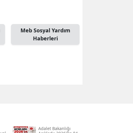
Edirne
Elazığ
ı
Meb Sosyal Yardım
Erzincan
Haberleri
Erzurum
Eskişehir
Gaziantep
Giresun
Gümüşhane
Hakkari
Hatay
Adalet Bakanlığı
Isparta