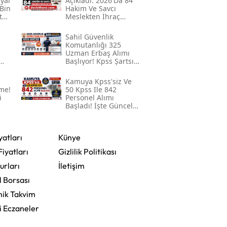
syal
Açıkladı: 2026'da 84
Bin
Hakim Ve Savcı
Mersin
t
Meslekten İhraç
Edildi
İstanbul
Sahil Güvenlik
Komutanlığı 325
u
Uzman Erbaş Alımı
İzmir
Başlıyor! Kpss Şartsız
k
Başvurular 3
Kars
Ağustos'ta Başlayacak
Kamuya Kpss'siz Ve
me!
50 Kpss Ile 842
Kastamonu
i
Personel Alımı
Başladı! İşte Güncel
İlanlar Ve Başvuru
Kayseri
Detayları
yatları
Künye
Kırklareli
Fiyatları
Gizlilik Politikası
Kırşehir
urları
İletişim
l Borsası
Kocaeli
ik Takvim
Konya
i Eczaneler
Kütahya