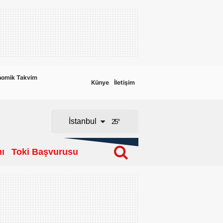
Adana
Adıyaman
Afyonkarahisar
nomik Takvim
Künye
İletişim
Ağrı
Amasya
İstanbul
25
°
Ankara
ı
Toki Başvurusu
Antalya
Artvin
Aydın
Balıkesir