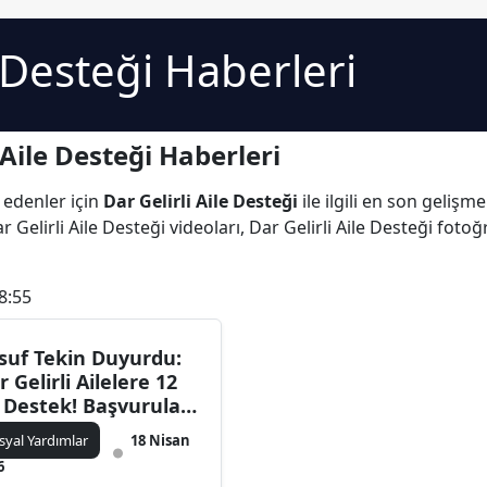
e Desteği Haberleri
 Aile Desteği Haberleri
 edenler için
Dar Gelirli Aile Desteği
ile ilgili en son gelişm
Gelirli Aile Desteği videoları, Dar Gelirli Aile Desteği fotoğr
8:55
suf Tekin Duyurdu:
r Gelirli Ailelere 12
 Destek! Başvurular
smen Başladı
syal Yardımlar
18 Nisan
6