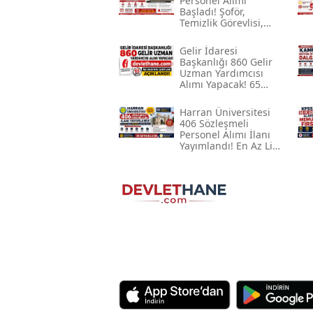
Personel Alımı
Başladı! Şoför,
Temizlik Görevlisi,
Sağlık Personeli Ve
İşçi Alınacak
Gelir İdaresi
Başkanlığı 860 Gelir
Uzman Yardımcısı
Alımı Yapacak! 65
Kpss Ile Başvuru
Şartları Açıklandı
Harran Üniversitesi
406 Sözleşmeli
Personel Alımı İlanı
Yayımlandı! En Az Lise
Mezunu, 60 Kpss Ile
Başvuru Fırsatı