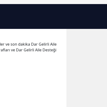
Bilecik
Bingöl
Bitlis
Bolu
eler ve son dakika Dar Gelirli Aile
Burdur
afları ve Dar Gelirli Aile Desteği
Bursa
Çanakkale
Çankırı
Çorum
Denizli
Diyarbakır