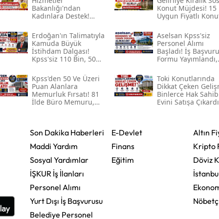
Hizmetler
Gelirliye Kiralık So
Bakanlığı'ndan
Konut Müjdesi! 15 
Kadınlara Destek!
Uygun Fiyatlı Konu
2026 Sosyal Yardım
İçin Başvurular
Ödemeleri Ve
Başlayacak
Erdoğan'ın Talimatıyla
Aselsan Kpss'siz
Başvuru Şartları
Kamuda Büyük
Personel Alımı
Açıklandı
İstihdam Dalgası!
Başladı! İş Başvur
Kpss'siz 110 Bin, 50
Formu Yayımlandı,
Kpss Ile 55 Bin
Mühendis Ve Tekni
Personel Alımı
Personel Alınacak
Kpss'den 50 Ve Üzeri
Toki̇ Konutlarında
Bekleniyor
Puan Alanlara
Dikkat Çeken Geliş
Memurluk Fırsatı! 81
Binlerce Hak Sahib
İlde Büro Memuru,
Evini Satışa Çıkardı
Şoför, Temizlik Ve
Güvenlik Görevlisi
Alımı Başladı
Son Dakika Haberleri
E-Devlet
Altın Fi
Maddi Yardım
Finans
Kripto 
Sosyal Yardımlar
Eğitim
Döviz K
İŞKUR İş İlanları
İstanbu
Personel Alımı
Ekonom
Yurt Dışı İş Başvurusu
Nöbetç
Belediye Personel