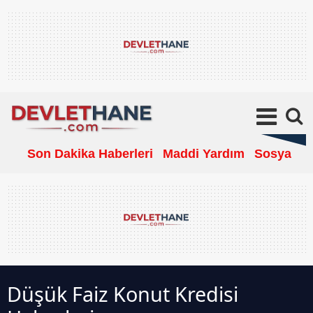
Son Dakika Haberleri
Maddi Yardım
Sosyal Ya
Düşük Faiz Konut Kredisi