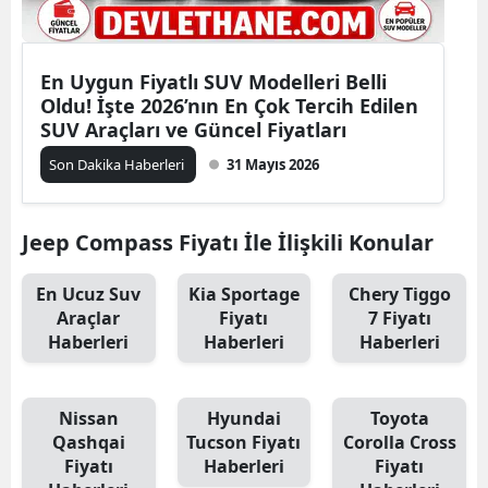
En Uygun Fiyatlı SUV Modelleri Belli
Oldu! İşte 2026’nın En Çok Tercih Edilen
SUV Araçları ve Güncel Fiyatları
Son Dakika Haberleri
31 Mayıs 2026
Jeep Compass Fiyatı İle İlişkili Konular
En Ucuz Suv
Kia Sportage
Chery Tiggo
Araçlar
Fiyatı
7 Fiyatı
Haberleri
Haberleri
Haberleri
Nissan
Hyundai
Toyota
Qashqai
Tucson Fiyatı
Corolla Cross
Fiyatı
Haberleri
Fiyatı