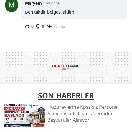
Meryem
1 ay önce
Ben takdir belgesi aldim
0
0
Yanıtla
SON HABERLER
Huzurevlerine Kpss'siz Personel
Alımı Başladı! İşkur Üzerinden
Başvurular Alınıyor