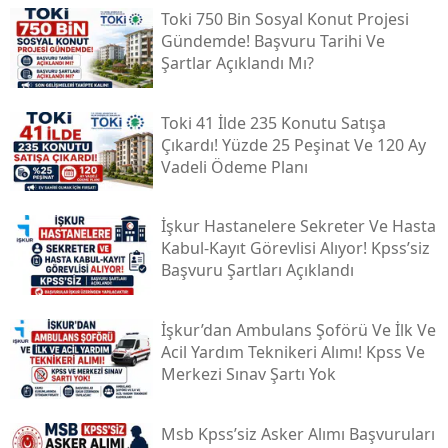
Toki̇ 750 Bin Sosyal Konut Projesi
Gündemde! Başvuru Tarihi Ve
Şartlar Açıklandı Mı?
Toki̇ 41 İlde 235 Konutu Satışa
Çıkardı! Yüzde 25 Peşinat Ve 120 Ay
Vadeli Ödeme Planı
İşkur Hastanelere Sekreter Ve Hasta
Kabul-Kayıt Görevlisi Alıyor! Kpss’siz
Başvuru Şartları Açıklandı
İşkur’dan Ambulans Şoförü Ve İlk Ve
Acil Yardım Teknikeri Alımı! Kpss Ve
Merkezi Sınav Şartı Yok
Msb Kpss’siz Asker Alımı Başvuruları