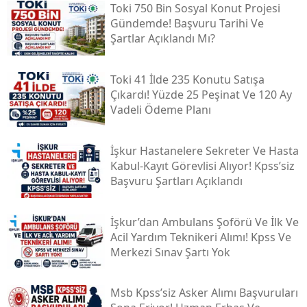
Toki̇ 750 Bin Sosyal Konut Projesi
Gündemde! Başvuru Tarihi Ve
Şartlar Açıklandı Mı?
Toki̇ 41 İlde 235 Konutu Satışa
Çıkardı! Yüzde 25 Peşinat Ve 120 Ay
Vadeli Ödeme Planı
İşkur Hastanelere Sekreter Ve Hasta
Kabul-Kayıt Görevlisi Alıyor! Kpss’siz
Başvuru Şartları Açıklandı
İşkur’dan Ambulans Şoförü Ve İlk Ve
Acil Yardım Teknikeri Alımı! Kpss Ve
Merkezi Sınav Şartı Yok
Msb Kpss’siz Asker Alımı Başvuruları