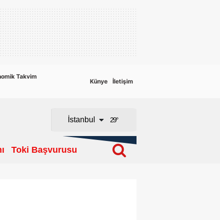
Adana
Adıyaman
Afyonkarahisar
nomik Takvim
Künye
İletişim
Ağrı
Amasya
İstanbul
29
°
Ankara
ı
Toki Başvurusu
Antalya
Artvin
Aydın
Balıkesir