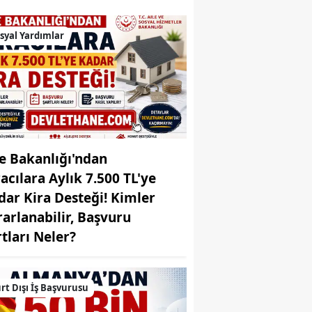
Bilecik
syal Yardımlar
Bingöl
Bitlis
Bolu
Burdur
le Bakanlığı'ndan
Bursa
racılara Aylık 7.500 TL'ye
Çanakkale
dar Kira Desteği! Kimler
rarlanabilir, Başvuru
Çankırı
rtları Neler?
Çorum
Denizli
rt Dışı İş Başvurusu
Diyarbakır