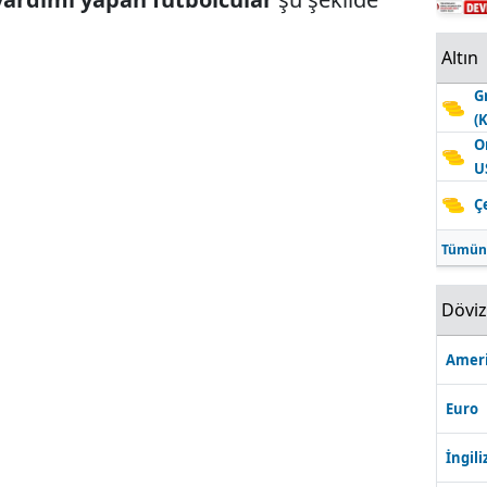
Altın
G
(
O
U
Ç
Tümün
Dövi
Ameri
Euro
İngili