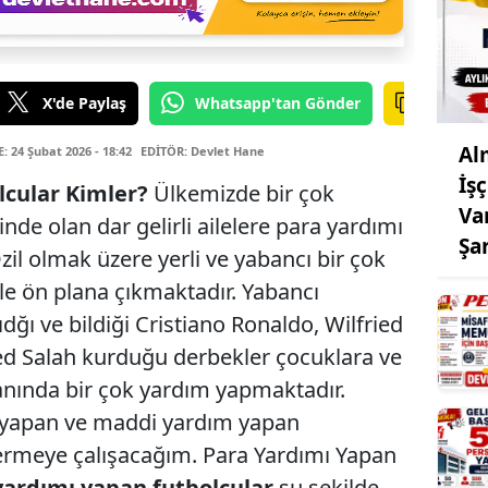
X'de Paylaş
Whatsapp'tan Gönder
Al
 24 Şubat 2026 - 18:42
EDİTÖR: Devlet Hane
İşç
lcular Kimler?
Ülkemizde bir çok
Va
nde olan dar gelirli ailelere para yardımı
Şa
il olmak üzere yerli ve yabancı bir çok
ile ön plana çıkmaktadır. Yabancı
dğı ve bildiği Cristiano Ronaldo, Wilfried
d Salah kurduğu derbekler çocuklara ve
lanında bir çok yardım yapmaktadır.
 yapan ve maddi yardım yapan
vermeye çalışacağım. Para Yardımı Yapan
yardımı yapan futbolcular
şu şekilde