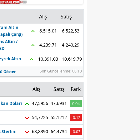
Yapacak! GİB'den
Mersin
Kurum İçi Görevde
Alış
Satış
Yükselme Sınavı
İstanbul
Takvimi Açıklandı
ram Altın
6.522,53
6.515,01
İzmir
Kapalı Çarşı)
ns Altın /
4.240,29
4.239,71
Kars
SD
10.619,79
10.391,03
eyrek Altın
Kastamonu
Son Güncellenme: 00:13
ü Göster
Kayseri
Kırklareli
z
Alış
Satış
Fark
Kırşehir
47,5956
47,6931
kan Doları
0.04
Kocaeli
54,7725
55,1212
-0.12
Konya
63,8390
64,4734
z Sterlini
-0.03
Kütahya