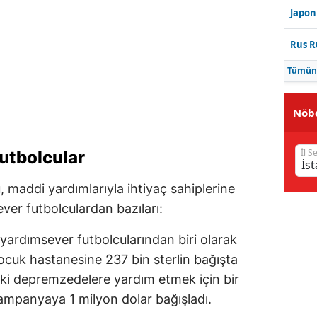
Japon
Rus R
Tümün
Nöbe
İl S
utbolcular
 maddi yardımlarıyla ihtiyaç sahiplerine
ver futbolculardan bazıları:
 yardımsever futbolcularından biri olarak
 çocuk hastanesine 237 bin sterlin bağışta
eki depremzedelere yardım etmek için bir
ampanyaya 1 milyon dolar bağışladı.