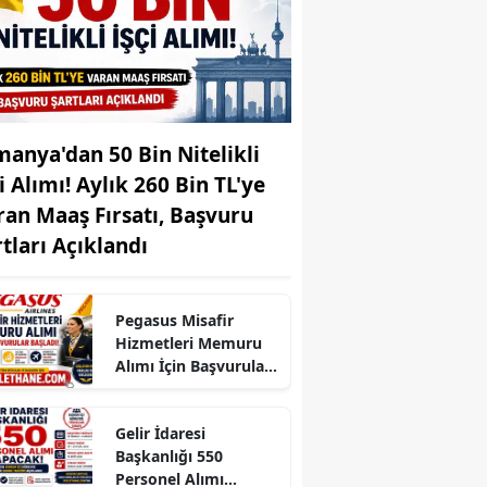
Edirne
Elazığ
Erzincan
manya'dan 50 Bin Nitelikli
Erzurum
i Alımı! Aylık 260 Bin TL'ye
Eskişehir
ran Maaş Fırsatı, Başvuru
rtları Açıklandı
Gaziantep
Giresun
Pegasus Misafir
Gümüşhane
Hizmetleri Memuru
Alımı İçin Başvurular
Hakkari
Başladı
Hatay
Gelir İdaresi
Başkanlığı 550
Isparta
Personel Alımı