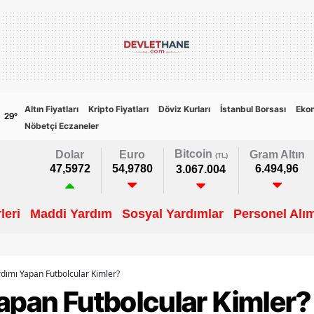
Altın Fiyatları
Kripto Fiyatları
Döviz Kurları
İstanbul Borsası
Eko
29
°
Nöbetçi Eczaneler
Bitcoin
Dolar
Euro
Gram Altın
(TL)
47,5972
54,9780
6.494,96
3.067.004
leri
Maddi Yardım
Sosyal Yardımlar
Personel Alım
dımı Yapan Futbolcular Kimler?
apan Futbolcular Kimler?