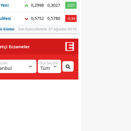
0,2998
0,3027
 Yeni
0.07
Malatya
0,5752
0,5780
ublesi
-0.34
Manisa
ü Göster
Son Güncellenme: 07 Ağustos 00:10
Kahramanmaraş
Mardin
tçi Eczaneler
Muğla
eçimi:
İlçe Seçimi:
Muş
Nevşehir
Niğde
Ordu
Rize
Sakarya