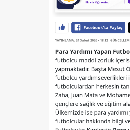
Facebook'ta Paylaş
YAYINLAMA: 24 Şubat 2026 - 18:12
GÜNCELLEME:
Para Yardımı Yapan Futbo
futbolcu maddi zorluk içerisi
yapmaktadır. Başta Mesut Öz
futbolcu yardımseverlikleri 
futbolculardan herkesin tanı
Zaha, Juan Mata ve Mohame
gençlere sağlık ve eğitim a
Ülkemizde ise para yardımı
futbolcular hakkında bilgi 
Futbolcular Kimlerdir
Para 