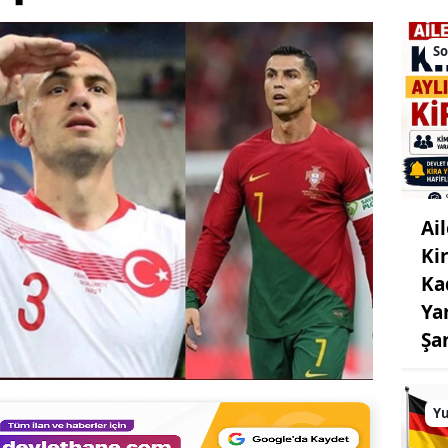
So
Ai
Ki
Ka
Ya
Şa
Yu