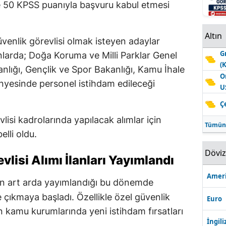
e 50 KPSS puanıyla başvuru kabul etmesi
Altın
venlik görevlisi olmak isteyen adaylar
G
anlarda; Doğa Koruma ve Milli Parklar Genel
(
nlığı, Gençlik ve Spor Bakanlığı, Kamu İhale
O
nyesinde personel istihdam edileceği
U
Ç
vlisi kadrolarında yapılacak alımlar için
Tümün
elli oldu.
Dövi
lisi Alımı İlanları Yayımlandı
Ameri
nın art arda yayımlandığı bu dönemde
e çıkmaya başladı. Özellikle özel güvenlik
Euro
in kamu kurumlarında yeni istihdam fırsatları
İngili