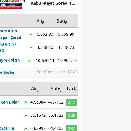
Kabul-Kayıt Görevlisi
Mersin
Alıyor! KPSS’siz
Başvuru Şartları
İstanbul
Alış
Satış
Açıklandı
ram Altın
İzmir
6.658,99
6.652,80
Kapalı Çarşı)
Kars
ns Altın /
4.348,73
4.348,10
SD
Kastamonu
10.905,10
10.670,11
eyrek Altın
Kayseri
Son Güncellenme: 17:43
ü Göster
Kırklareli
z
Alış
Satış
Fark
Kırşehir
47,6984
47,7102
kan Doları
0.17
Kocaeli
55,1572
55,1723
0.28
Konya
Kütahya
64,3998
64,4163
z Sterlini
0.37