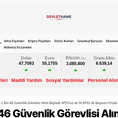
Altın Fiyatları
Kripto Fiyatları
Döviz Kurları
İstanbul Borsası
Ekonom
8
°
Nöbetçi Eczaneler
Bitcoin
Dolar
Euro
Gram Altın
(TL)
47,7093
55,1755
6.639,14
3.085.800
leri
Maddi Yardım
Sosyal Yardımlar
Personel Alım
2 Bin 46 Güvenlik Görevlisi Alımı Başladı: KPSS’siz ve 50 KPSS ile Başvuru Fırsatı
6 Güvenlik Görevlisi Alım