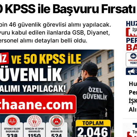
 KPSS ile Başvuru Fırsatı
n 46 güvenlik görevlisi alımı yapılacak.
İŞ
uru kabul edilen ilanlarda GSB, Diyanet,
sonel alımı detayları belli oldu.
Hu
Pe
İŞ
Al
To