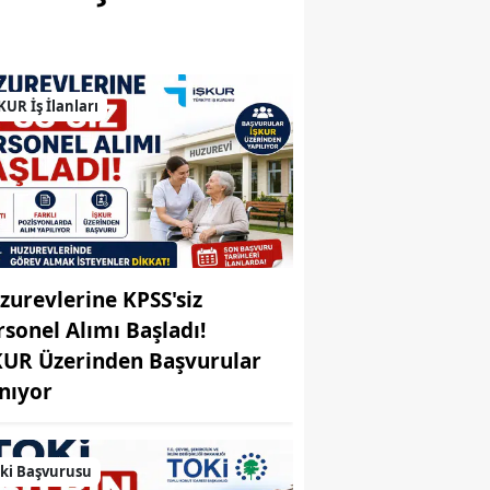
Bilecik
Bingöl
KUR İş İlanları
Bitlis
Bolu
Burdur
Bursa
Çanakkale
zurevlerine KPSS'siz
rsonel Alımı Başladı!
Çankırı
KUR Üzerinden Başvurular
Çorum
ınıyor
Denizli
ki Başvurusu
Diyarbakır