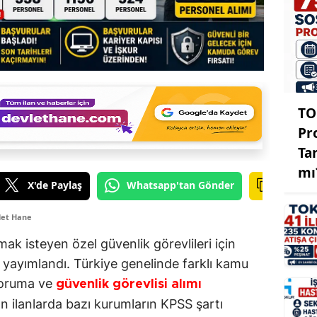
TO
Pr
Ta
mı
X'de Paylaş
Whatsapp'tan Gönder
let Hane
 isteyen özel güvenlik görevlileri için
ı yayımlandı. Türkiye genelinde farklı kamu
koruma ve
güvenlik görevlisi alımı
n ilanlarda bazı kurumların KPSS şartı