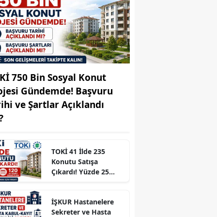
Edirne
Elazığ
Erzincan
Erzurum
Kİ 750 Bin Sosyal Konut
ojesi Gündemde! Başvuru
Eskişehir
rihi ve Şartlar Açıklandı
Gaziantep
?
Giresun
Gümüşhane
TOKİ 41 İlde 235
Konutu Satışa
Hakkari
Çıkardı! Yüzde 25
Peşinat ve 120 Ay
Hatay
Vadeli Ödeme Planı
İŞKUR Hastanelere
Isparta
Sekreter ve Hasta