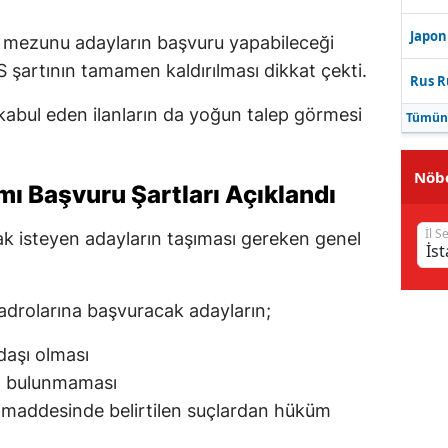
Japon
e mezunu adayların başvuru yapabileceği
SS şartının tamamen kaldırılması dikkat çekti.
Rus R
abul eden ilanların da yoğun talep görmesi
Tümün
Nöbe
mı Başvuru Şartları Açıklandı
İl S
 isteyen adayların taşıması gereken genel
adrolarına başvuracak adayların;
daşı olması
 bulunmaması
maddesinde belirtilen suçlardan hüküm