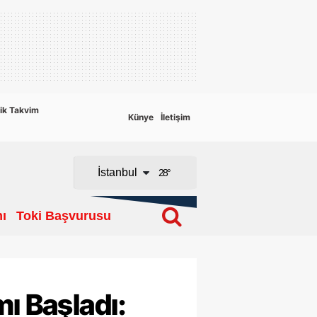
Adana
Adıyaman
Afyonkarahisar
ik Takvim
Künye
İletişim
Ağrı
Amasya
İstanbul
28
°
Ankara
ı
Toki Başvurusu
Antalya
Artvin
Aydın
ı Başladı:
Balıkesir