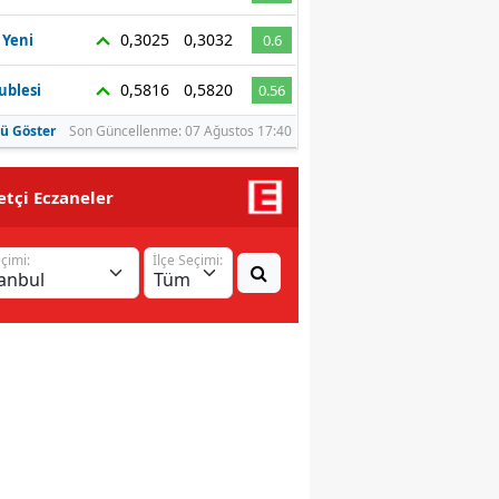
Malatya
0,3025
0,3032
 Yeni
0.6
Manisa
0,5816
0,5820
ublesi
0.56
Kahramanmaraş
ü Göster
Son Güncellenme: 07 Ağustos 17:40
Mardin
tçi Eczaneler
Muğla
eçimi:
İlçe Seçimi:
Muş
Nevşehir
Niğde
Ordu
Rize
Sakarya