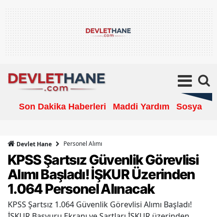
Son Dakika Haberleri
Maddi Yardım
Sosyal Ya
Personel Alımı
Devlet Hane
KPSS Şartsız Güvenlik Görevlisi
Alımı Başladı! İŞKUR Üzerinden
1.064 Personel Alınacak
KPSS Şartsız 1.064 Güvenlik Görevlisi Alımı Başladı!
İŞKUR Başvuru Ekranı ve Şartları İŞKUR üzerinden