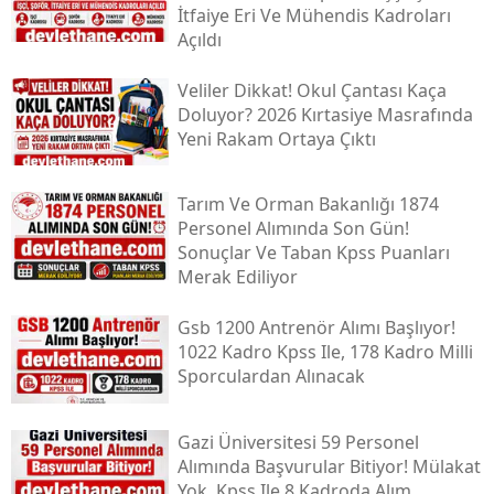
İtfaiye Eri Ve Mühendis Kadroları
Açıldı
Veliler Dikkat! Okul Çantası Kaça
Doluyor? 2026 Kırtasiye Masrafında
Yeni Rakam Ortaya Çıktı
Tarım Ve Orman Bakanlığı 1874
Personel Alımında Son Gün!
Sonuçlar Ve Taban Kpss Puanları
Merak Ediliyor
Gsb 1200 Antrenör Alımı Başlıyor!
1022 Kadro Kpss Ile, 178 Kadro Milli
Sporculardan Alınacak
Gazi Üniversitesi 59 Personel
Alımında Başvurular Bitiyor! Mülakat
Yok, Kpss Ile 8 Kadroda Alım