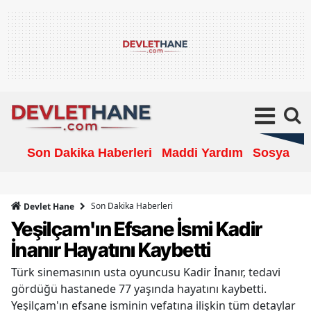
Son Dakika Haberleri
Maddi Yardım
Sosyal Ya
Son Dakika Haberleri
Devlet Hane
Yeşilçam'ın Efsane İsmi Kadir
İnanır Hayatını Kaybetti
Türk sinemasının usta oyuncusu Kadir İnanır, tedavi
gördüğü hastanede 77 yaşında hayatını kaybetti.
Yeşilçam'ın efsane isminin vefatına ilişkin tüm detaylar