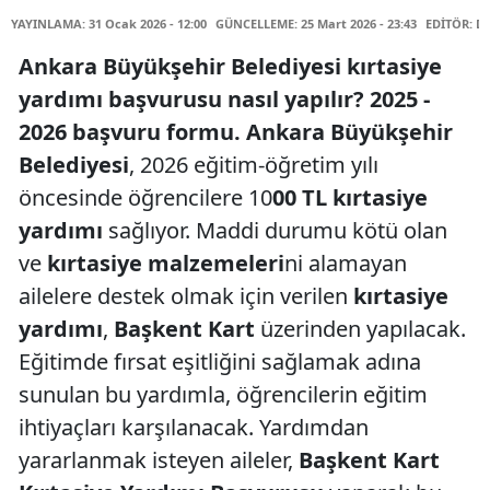
YAYINLAMA: 31 Ocak 2026 - 12:00
GÜNCELLEME: 25 Mart 2026 - 23:43
EDİTÖR: D
Ankara Büyükşehir Belediyesi kırtasiye
yardımı başvurusu nasıl yapılır? 2025 -
2026 başvuru formu. Ankara Büyükşehir
Belediyesi
, 2026 eğitim-öğretim yılı
öncesinde öğrencilere 10
00 TL kırtasiye
yardımı
sağlıyor. Maddi durumu kötü olan
ve
kırtasiye malzemeleri
ni alamayan
ailelere destek olmak için verilen
kırtasiye
yardımı
,
Başkent Kart
üzerinden yapılacak.
Eğitimde fırsat eşitliğini sağlamak adına
sunulan bu yardımla, öğrencilerin eğitim
ihtiyaçları karşılanacak. Yardımdan
yararlanmak isteyen aileler,
Başkent Kart