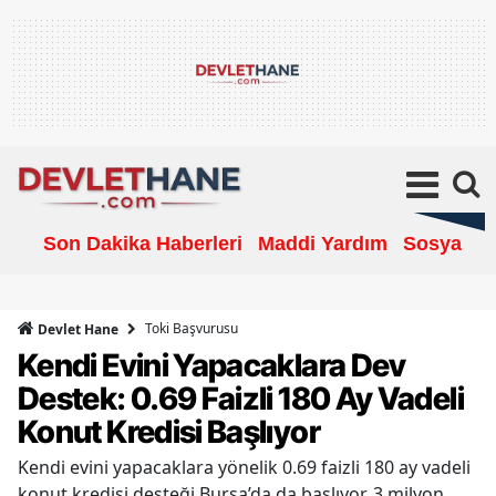
Son Dakika Haberleri
Maddi Yardım
Sosyal Ya
Toki Başvurusu
Devlet Hane
Kendi Evini Yapacaklara Dev
Destek: 0.69 Faizli 180 Ay Vadeli
Konut Kredisi Başlıyor
Kendi evini yapacaklara yönelik 0.69 faizli 180 ay vadeli
konut kredisi desteği Bursa’da da başlıyor. 3 milyon