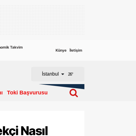
Adana
Adıyaman
Afyonkarahisar
nomik Takvim
Künye
İletişim
Ağrı
Amasya
İstanbul
26
°
Ankara
ı
Toki Başvurusu
Antalya
Artvin
Aydın
kçi Nasıl
Balıkesir