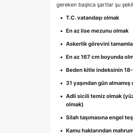
gereken başlıca şartlar şu şeki
T.C. vatandaşı olmak
En az lise mezunu olmak
Askerlik görevini tamaml
En az 167 cm boyunda ol
Beden kitle indeksinin 18
31 yaşından gün almamış 
Adli sicili temiz olmak (y
olmak)
Silah taşımasına engel te
Kamu haklarından mahru