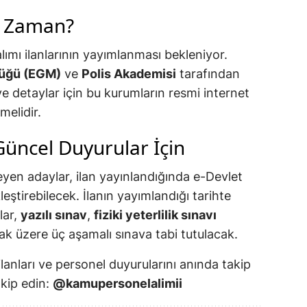
e Zaman?
alımı ilanlarının yayımlanması bekleniyor.
lüğü (EGM)
ve
Polis Akademisi
tarafından
ve detaylar için bu kurumların resmi internet
melidir.
 Güncel Duyurular İçin
yen adaylar, ilan yayınlandığında e-Devlet
eştirebilecek. İlanın yayımlandığı tarihte
lar,
yazılı sınav
,
fiziki yeterlilik sınavı
k üzere üç aşamalı sınava tabi tutulacak.
ilanları ve personel duyurularını anında takip
akip edin:
@kamupersonelalimii