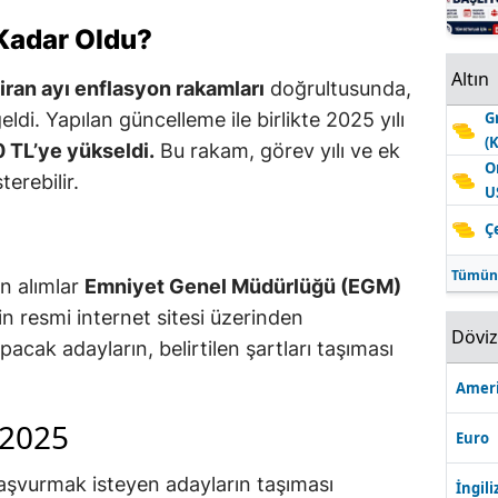
Kadar Oldu?
Altın
iran ayı enflasyon rakamları
doğrultusunda,
G
ldi. Yapılan güncelleme ile birlikte 2025 yılı
(
0 TL’ye yükseldi.
Bu rakam, görev yılı ve ek
O
terebilir.
U
Ç
Tümün
in alımlar
Emniyet Genel Müdürlüğü (EGM)
n resmi internet sitesi üzerinden
Dövi
acak adayların, belirtilen şartları taşıması
Ameri
 2025
Euro
başvurmak isteyen adayların taşıması
İngili