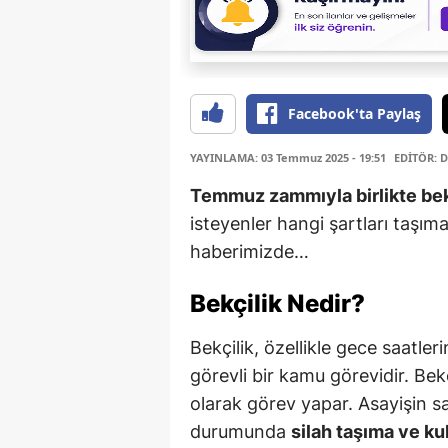
Facebook'ta Paylaş
YAYINLAMA: 03 Temmuz 2025 - 19:51
EDİTÖR: D
Temmuz zammıyla birlikte bek
isteyenler hangi şartları taşıma
haberimizde…
Bekçilik Nedir?
Bekçilik, özellikle gece saatler
görevli bir kamu görevidir. Bek
olarak görev yapar. Asayişin s
durumunda
silah taşıma ve ku