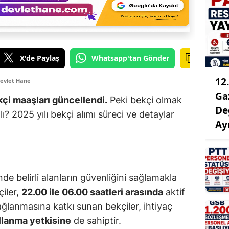
X'de Paylaş
Whatsapp'tan Gönder
12
evlet Hane
Ga
çi maaşları güncellendi.
Peki bekçi olmak
De
lı? 2025 yılı bekçi alımı süreci ve detaylar
Ay
inde belirli alanların güvenliğini sağlamakla
çiler,
22.00 ile 06.00 saatleri arasında
aktif
ağlanmasına katkı sunan bekçiler, ihtiyaç
llanma yetkisine
de sahiptir.