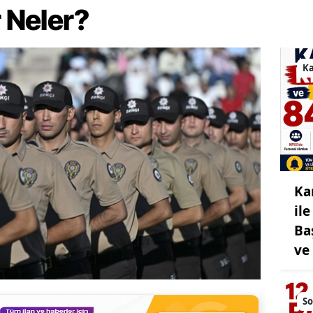
r Neler?
Ka
Ka
il
Ba
ve
So