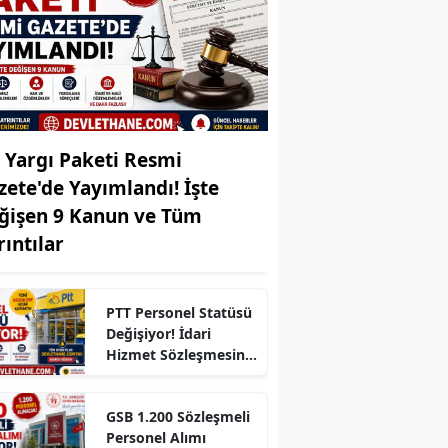
Edirne
Elazığ
Erzincan
Erzurum
. Yargı Paketi Resmi
zete'de Yayımlandı! İşte
Eskişehir
ğişen 9 Kanun ve Tüm
Gaziantep
rıntılar
Giresun
Gümüşhane
PTT Personel Statüsü
Değişiyor! İdari
Hakkari
Hizmet Sözleşmesine
Geçiş Şartları Belli
Hatay
Oldu
GSB 1.200 Sözleşmeli
Isparta
Personel Alımı