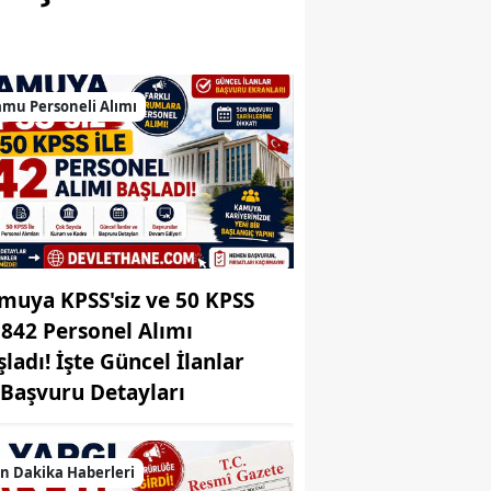
Bilecik
Bingöl
mu Personeli Alımı
Bitlis
Bolu
Burdur
Bursa
Çanakkale
muya KPSS'siz ve 50 KPSS
e 842 Personel Alımı
Çankırı
şladı! İşte Güncel İlanlar
Çorum
 Başvuru Detayları
Denizli
n Dakika Haberleri
Diyarbakır