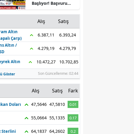
Başlıyor! Başvuru
Mersin
Şartları ve Tarihleri
Açıklandı
İstanbul
Alış
Satış
ram Altın
İzmir
6.393,24
6.387,11
Kapalı Çarşı)
Kars
ns Altın /
4.279,79
4.279,19
SD
Kastamonu
10.702,85
10.472,27
eyrek Altın
Kayseri
Son Güncellenme: 02:44
ü Göster
Kırklareli
z
Alış
Satış
Fark
Kırşehir
47,5646
47,5810
kan Doları
0.01
Kocaeli
55,0664
55,1335
0.17
Konya
Kütahya
64,1837
64,2602
z Sterlini
0.2