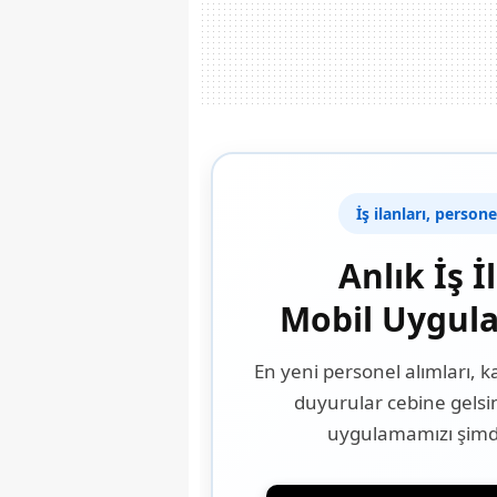
İş ilanları, person
Anlık İş İ
Mobil Uygul
En yeni personel alımları, 
duyurular cebine gelsi
uygulamamızı şimdi 