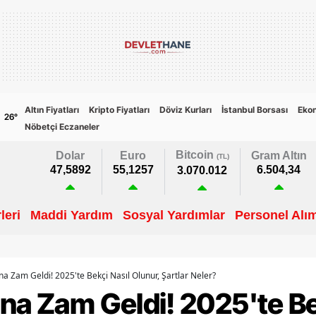
Altın Fiyatları
Kripto Fiyatları
Döviz Kurları
İstanbul Borsası
Eko
26
°
Nöbetçi Eczaneler
Bitcoin
Dolar
Euro
Gram Altın
(TL)
47,5892
55,1257
6.504,34
3.070.012
leri
Maddi Yardım
Sosyal Yardımlar
Personel Alım
a Zam Geldi! 2025'te Bekçi Nasıl Olunur, Şartlar Neler?
na Zam Geldi! 2025'te Be