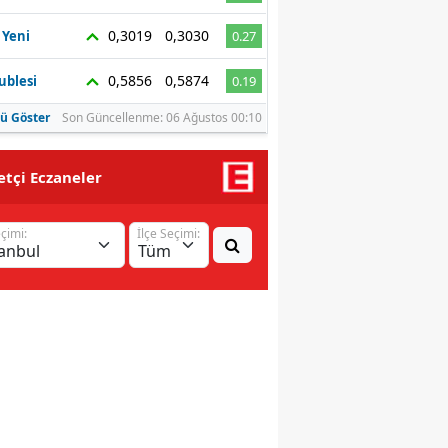
Malatya
0,3019
0,3030
 Yeni
0.27
Manisa
0,5856
0,5874
ublesi
0.19
Kahramanmaraş
ü Göster
Son Güncellenme: 06 Ağustos 00:10
Mardin
tçi Eczaneler
Muğla
eçimi:
İlçe Seçimi:
Muş
Nevşehir
Niğde
Ordu
Rize
Sakarya