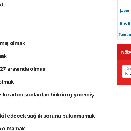
lde:
Japon
Rus R
Tümün
amış olmak
Nöbe
mak
İl S
-27 arasında olması
olmak
üz kızartıcı suçlardan hüküm giymemiş
şkil edecek sağlık sorunu bulunmamak
m olmamak