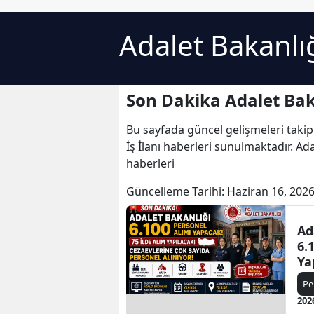
Adalet Bakanlığ
Son Dakika Adalet Baka
Bu sayfada güncel gelişmeleri takip
İş İlanı haberleri sunulmaktadır. Adal
haberleri
Güncelleme Tarihi:
Haziran 16, 2026
Ad
6.
Ya
İK
Pe
He
202
Ka