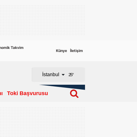
Adana
Adıyaman
Afyonkarahisar
nomik Takvim
Künye
İletişim
Ağrı
Amasya
İstanbul
25
°
Ankara
ı
Toki Başvurusu
Antalya
Artvin
Aydın
Balıkesir