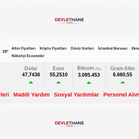
Altın Fiyatları
Kripto Fiyatları
Döviz Kurları
İstanbul Borsası
Eko
25
°
Nöbetçi Eczaneler
Bitcoin
Dolar
Euro
Gram Altın
(TL)
47,7436
55,2510
6.660,55
3.095.453
leri
Maddi Yardım
Sosyal Yardımlar
Personel Alım