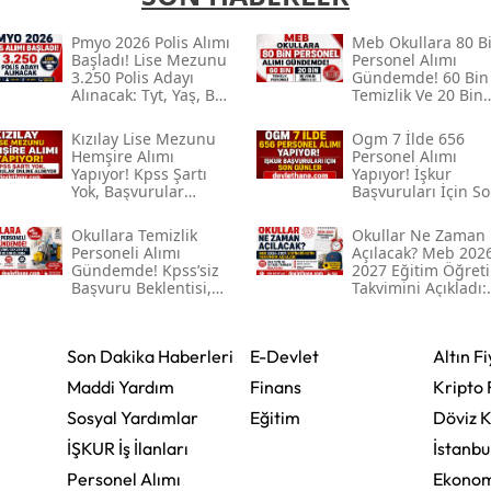
Pmyo 2026 Polis Alımı
Meb Okullara 80 B
Başladı! Lise Mezunu
Personel Alımı
3.250 Polis Adayı
Gündemde! 60 Bin
Alınacak: Tyt, Yaş, Boy
Temizlik Ve 20 Bin
Ve Başvuru Şartları
Güvenlik Görevlisi
Beklentisi
Kızılay Lise Mezunu
Ogm 7 İlde 656
Hemşire Alımı
Personel Alımı
Yapıyor! Kpss Şartı
Yapıyor! İşkur
Yok, Başvurular
Başvuruları İçin S
Online Alınıyor
Günler
Okullara Temizlik
Okullar Ne Zaman
Personeli Alımı
Açılacak? Meb 202
Gündemde! Kpss’siz
2027 Eğitim Öğret
Başvuru Beklentisi,
Takvimini Açıkladı:
İşkur Süreci Ve Son
Ara Tatil Ve 15 Tatil
Durum
Tarihleri Belli Oldu
Son Dakika Haberleri
E-Devlet
Altın Fi
Maddi Yardım
Finans
Kripto 
Sosyal Yardımlar
Eğitim
Döviz K
İŞKUR İş İlanları
İstanbu
Personel Alımı
Ekonom