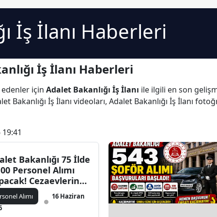
ı İş İlanı Haberleri
nlığı İş İlanı Haberleri
 edenler için
Adalet Bakanlığı İş İlanı
ile ilgili en son geli
et Bakanlığı İş İlanı videoları, Adalet Bakanlığı İş İlanı fotoğr
 19:41
alet Bakanlığı 75 İlde
100 Personel Alımı
pacak! Cezaevlerine
M, Kâtip, Şoför,
rsonel Alımı
16 Haziran
mşire ve Daha Fazla
6
dro Açılıyor