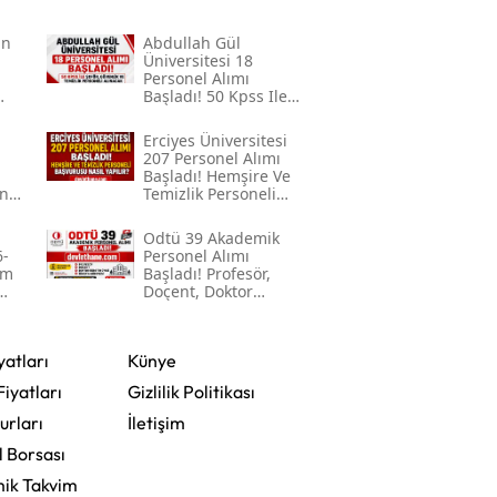
Mersin
in
Abdullah Gül
Üniversitesi 18
İstanbul
Personel Alımı
Başladı! 50 Kpss Ile
Şoför, Güvenlik Ve
İzmir
Temizlik Personeli
Erciyes Üniversitesi
Alınacak
207 Personel Alımı
Kars
Başladı! Hemşire Ve
on
Temizlik Personeli
Başvurusu Nasıl
Kastamonu
Yapılır?
Odtü 39 Akademik
6-
Personel Alımı
Kayseri
im
Başladı! Profesör,
Doçent, Doktor
Kırklareli
Öğretim Üyesi Ve
Öğretim Görevlisi
Alınacak
Kırşehir
yatları
Künye
Fiyatları
Gizlilik Politikası
Kocaeli
urları
İletişim
Konya
l Borsası
ik Takvim
Kütahya