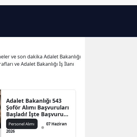
Bilecik
Bingöl
Bitlis
Bolu
şmeler ve son dakika Adalet Bakanlığı
Burdur
afları ve Adalet Bakanlığı İş İlanı
Bursa
Çanakkale
Çankırı
Adalet Bakanlığı 543
Şoför Alımı Başvuruları
Çorum
Başladı! İşte Başvuru
Denizli
Şartları, KPSS Puanı ve
Personel Alımı
07 Haziran
Son Tarih
2026
Diyarbakır