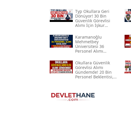
Typ Okullara Geri
Dönüyor! 30 Bin
Güvenlik Görevlisi
Alımı İçin İşkur
Başvurusu
Gündemde
Karamanoğlu
Mehmetbey
Üniversitesi 36
Personel Alımı
Başladı! Kpss 70 Ile
Lise, Önlisans Ve
Okullara Güvenlik
Lisans Mezunu
Görevlisi Alımı
Alınacak
Gündemde! 20 Bin
Personel Beklentisi,
Kpss Şartı Ve Başvuru
Detayları