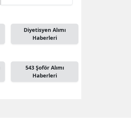
Edirne
Elazığ
Diyetisyen Alımı
Erzincan
Haberleri
Erzurum
Eskişehir
ı
543 Şoför Alımı
Gaziantep
Haberleri
Giresun
Gümüşhane
Hakkari
Hatay
Isparta