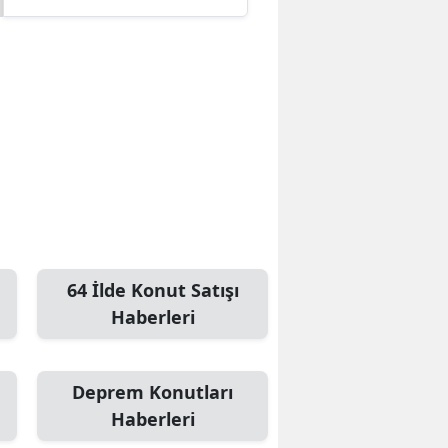
Edirne
Elazığ
Erzincan
Erzurum
Eskişehir
Gaziantep
Giresun
64 İlde Konut Satışı
Gümüşhane
Haberleri
Hakkari
Deprem Konutları
Hatay
Haberleri
Isparta