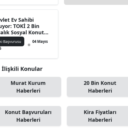
vlet Ev Sahibi
uyor: TOKİ 2 Bin
ralık Sosyal Konut
in Başvuru Tarihi
ki Başvurusu
04 Mayıs
ıklandı
6
 İlişkili Konular
Murat Kurum
20 Bin Konut
Haberleri
Haberleri
Konut Başvuruları
Kira Fiyatları
Haberleri
Haberleri