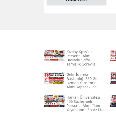
Kızılay Kpss'siz
Personel Alımı
Başladı! Şoför,
Temizlik Görevlisi,
Sağlık Personeli Ve
İşçi Alınacak
Gelir İdaresi
Başkanlığı 860 Gelir
Uzman Yardımcısı
Alımı Yapacak! 65
Kpss Ile Başvuru
Şartları Açıklandı
Harran Üniversitesi
406 Sözleşmeli
Personel Alımı İlanı
Yayımlandı! En Az Lise
Mezunu, 60 Kpss Ile