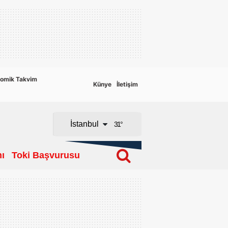
Adana
Adıyaman
Afyonkarahisar
omik Takvim
Künye
İletişim
Ağrı
Amasya
İstanbul
31
°
Ankara
ı
Toki Başvurusu
Antalya
Artvin
Aydın
Balıkesir