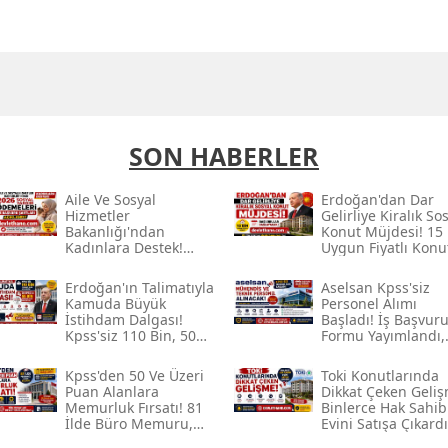
SON HABERLER
Aile Ve Sosyal
Erdoğan'dan Dar
Hizmetler
Gelirliye Kiralık So
Bakanlığı'ndan
Konut Müjdesi! 15 
Kadınlara Destek!
Uygun Fiyatlı Konu
2026 Sosyal Yardım
İçin Başvurular
Ödemeleri Ve
Başlayacak
Erdoğan'ın Talimatıyla
Aselsan Kpss'siz
Başvuru Şartları
Kamuda Büyük
Personel Alımı
Açıklandı
İstihdam Dalgası!
Başladı! İş Başvur
Kpss'siz 110 Bin, 50
Formu Yayımlandı,
Kpss Ile 55 Bin
Mühendis Ve Tekni
Personel Alımı
Personel Alınacak
Kpss'den 50 Ve Üzeri
Toki̇ Konutlarında
Bekleniyor
Puan Alanlara
Dikkat Çeken Geliş
Memurluk Fırsatı! 81
Binlerce Hak Sahib
İlde Büro Memuru,
Evini Satışa Çıkardı
Şoför, Temizlik Ve