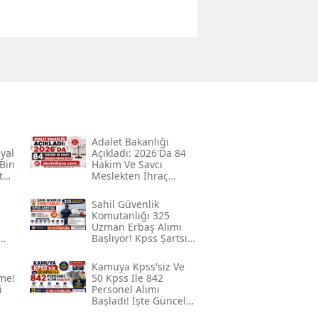
Mersin
İstanbul
İzmir
Kars
Kastamonu
Adalet Bakanlığı
syal
Açıkladı: 2026'da 84
Bin
Hakim Ve Savcı
Kayseri
t
Meslekten İhraç
Edildi
Kırklareli
Sahil Güvenlik
Komutanlığı 325
Kırşehir
u
Uzman Erbaş Alımı
Başlıyor! Kpss Şartsız
k
Başvurular 3
Kocaeli
Ağustos'ta Başlayacak
Kamuya Kpss'siz Ve
me!
50 Kpss Ile 842
Konya
i
Personel Alımı
Başladı! İşte Güncel
Kütahya
İlanlar Ve Başvuru