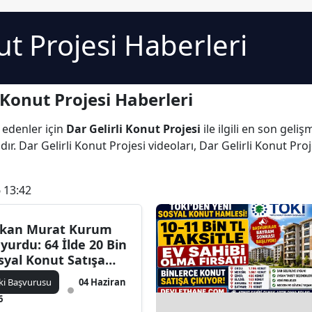
ut Projesi Haberleri
 Konut Projesi Haberleri
 edenler için
Dar Gelirli Konut Projesi
ile ilgili en son geli
r. Dar Gelirli Konut Projesi videoları, Dar Gelirli Konut Proj
 13:42
kan Murat Kurum
yurdu: 64 İlde 20 Bin
syal Konut Satışa
kıyor! Başvurular 15
ki Başvurusu
04 Haziran
ziran’da Başlıyor
6