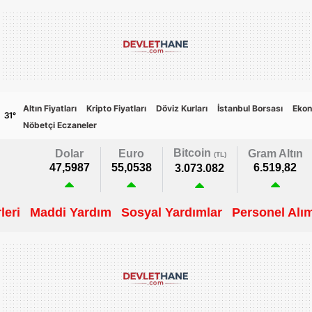
Altın Fiyatları
Kripto Fiyatları
Döviz Kurları
İstanbul Borsası
Ekon
31
°
Nöbetçi Eczaneler
Bitcoin
Dolar
Euro
Gram Altın
(TL)
47,5987
55,0538
6.519,82
3.073.082
leri
Maddi Yardım
Sosyal Yardımlar
Personel Alım