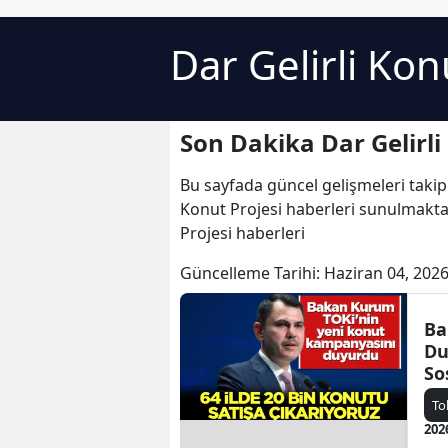
Dar Gelirli Kon
Son Dakika Dar Gelirli
Bu sayfada güncel gelişmeleri takip
Konut Projesi haberleri sunulmaktadı
Projesi haberleri
Güncelleme Tarihi:
Haziran 04, 2026
Ba
Du
So
Çı
To
Ha
202