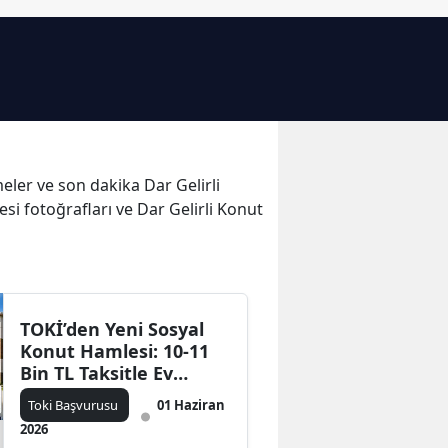
Bilecik
Bingöl
Bitlis
Bolu
şmeler ve son dakika Dar Gelirli
Burdur
esi fotoğrafları ve Dar Gelirli Konut
Bursa
Çanakkale
Çankırı
TOKİ’den Yeni Sosyal
Konut Hamlesi: 10-11
Çorum
Bin TL Taksitle Ev
Denizli
Sahibi Olma Fırsatı!
Toki Başvurusu
01 Haziran
İşte Konut Sayıları ve
2026
Diyarbakır
Proje Yapılacak İller