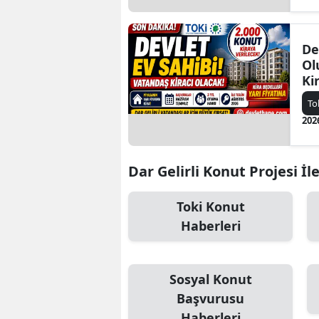
De
Ol
Ki
İç
To
Aç
202
Dar Gelirli Konut Projesi İle
Toki Konut
Haberleri
Sosyal Konut
Başvurusu
Haberleri