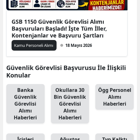
GSB 1150 Güvenlik Görevlisi Alımı
Başvuruları Başladı! İşte Tüm İller,
Kontenjanlar ve Başvuru Şartları
Kamu Personeli Alımı
18 Mayıs 2026
Güvenlik Görevlisi Başvurusu İle İlişkili
Konular
Banka
Okullara 30
Ögg Personel
Güvenlik
Bin Güvenlik
Alımı
Görevlisi
Görevlisi
Haberleri
Alımı
Alımı
Haberleri
Haberleri
İçişleri
Ağustos
Typ Kalktı