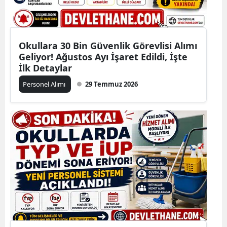
Okullara 30 Bin Güvenlik Görevlisi Alımı
Geliyor! Ağustos Ayı İşaret Edildi, İşte
İlk Detaylar
Personel Alımı
29 Temmuz 2026