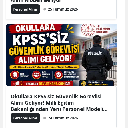
Personel Alımı
25 Temmuz 2026
Okullara KPSS'siz Güvenlik Görevlisi
Alımı Geliyor! Milli Eğitim
Bakanlığı'ndan Yeni Personel Modeli
Açıklaması
Personel Alımı
24 Temmuz 2026