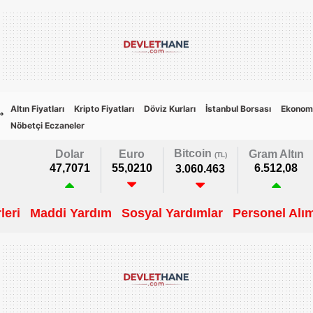
Altın Fiyatları
Kripto Fiyatları
Döviz Kurları
İstanbul Borsası
Ekonom
5
°
Nöbetçi Eczaneler
Bitcoin
Dolar
Euro
Gram Altın
(TL)
47,7071
55,0210
6.512,08
3.060.463
leri
Maddi Yardım
Sosyal Yardımlar
Personel Alım