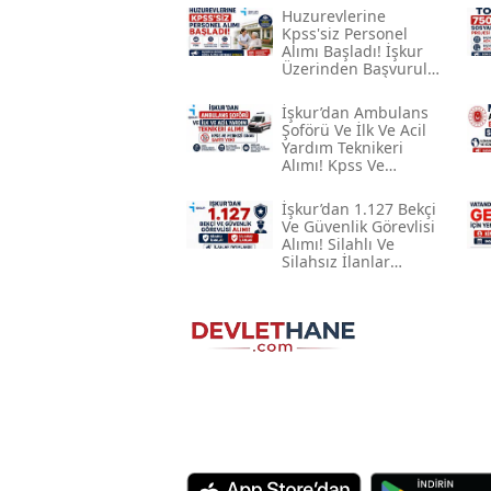
Huzurevlerine
Kpss'siz Personel
Alımı Başladı! İşkur
Üzerinden Başvurular
Alınıyor
İşkur’dan Ambulans
Şoförü Ve İlk Ve Acil
Yardım Teknikeri
Alımı! Kpss Ve
Merkezi Sınav Şartı
Yok
İşkur’dan 1.127 Bekçi
Ve Güvenlik Görevlisi
Alımı! Silahlı Ve
Silahsız İlanlar
Yayımlandı