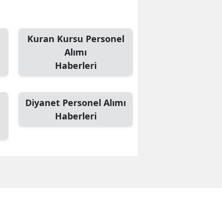
Edirne
Elazığ
Kuran Kursu Personel
Alımı
Erzincan
Haberleri
Erzurum
Eskişehir
Diyanet Personel Alımı
Gaziantep
Haberleri
Giresun
Gümüşhane
Hakkari
Hatay
Isparta