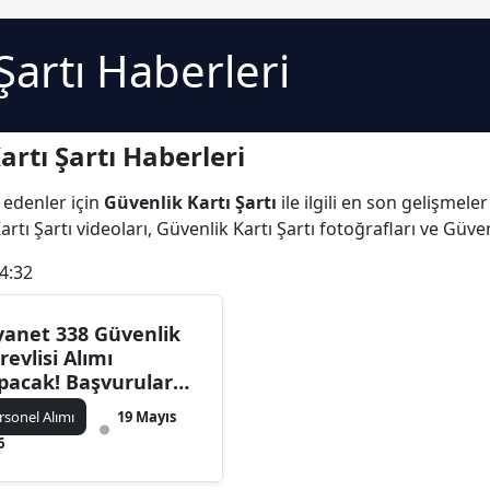
Şartı Haberleri
rtı Şartı Haberleri
 edenler için
Güvenlik Kartı Şartı
ile ilgili en son gelişmele
tı Şartı videoları, Güvenlik Kartı Şartı fotoğrafları ve Güven
4:32
yanet 338 Güvenlik
revlisi Alımı
pacak! Başvurular
in Tarih Açıklandı
rsonel Alımı
19 Mayıs
6