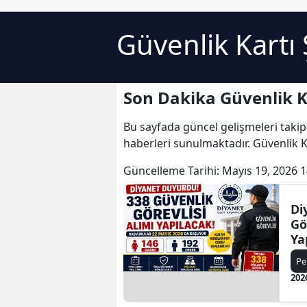
Güvenlik Kartı 
Son Dakika Güvenlik Ka
Bu sayfada güncel gelişmeleri takip
haberleri sunulmaktadır. Güvenlik Kar
Güncelleme Tarihi:
Mayıs 19, 2026 1
Di
Gö
Ya
İç
Pe
202