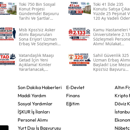
Toki̇ 750 Bin Sosyal
Toki̇ 41 İlde 235
Konut Projesi
Konutu Satışa Çıka
Gündemde! Başvuru
Yüzde 25 Peşinat V
Tarihi Ve Şartlar
120 Ay Vadeli Öde
Açıklandı Mı?
Planı
Msb Kpss’siz Asker
Kamu Hastaneleri 
Alımı Başvuruları
Üniversitelere 2.13
Sona Eriyor! Uzman
Sözleşmeli Persone
Erbaş Ve Sözleşmeli
Alımı! Mülakat
Er İçin Son Tarih 9
Yapılmadan Kpss
Ağustos
Puanıyla Atama
Vatandaşlık Maaşı
Sahil Güvenlik 325
Getad İçin Yeni
Uzman Erbaş Alımı
Açıklama! Kimler
Başladı! Lise Mezu
Yararlanacak,
Kpss’siz Başvuru
Başvurular Ne Zaman
Şartları Açıklandı
Başlayacak?
Son Dakika Haberleri
E-Devlet
Altın Fi
Maddi Yardım
Finans
Kripto 
Sosyal Yardımlar
Eğitim
Döviz K
İŞKUR İş İlanları
İstanbu
Personel Alımı
Ekonom
Yurt Dışı İş Başvurusu
Nöbetç