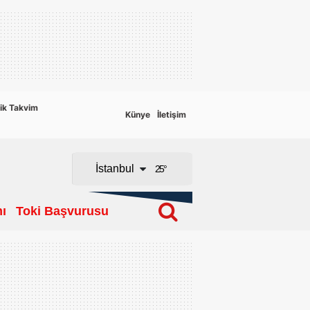
Adana
Adıyaman
Afyonkarahisar
ik Takvim
Künye
İletişim
Ağrı
Amasya
İstanbul
25
°
Ankara
ı
Toki Başvurusu
Antalya
Artvin
Aydın
Balıkesir