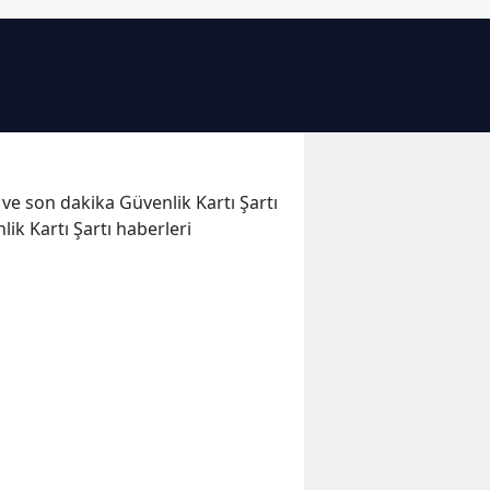
Bilecik
Bingöl
Bitlis
Bolu
r ve son dakika Güvenlik Kartı Şartı
Burdur
lik Kartı Şartı haberleri
Bursa
Çanakkale
Çankırı
Çorum
Denizli
Diyarbakır