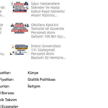
İşkur Hastanelere
Mersin
rdı!
Sekreter Ve Hasta
e
Kabul-Kayıt Görevlisi
me
Alıyor! Kpss’siz
İstanbul
Başvuru Şartları
Açıklandı
Ve
Okullara Kpss’siz
İzmir
3
Temizlik Ve Güvenlik
l
Personeli Alımı
Geliyor! 100 Bin İşçi
Kars
İddiasında Son
Durum
İnönü Üniversitesi
Kastamonu
131 Sözleşmeli
nu,
Personel Alımı
Kayseri
Başladı! 92 Hemşire
Ile Lise Ve Ön Lisans
Mezunu Personel
Kırklareli
Alınacak
yatları
Künye
Kırşehir
Fiyatları
Gizlilik Politikası
Kocaeli
urları
İletişim
l Borsası
Konya
ik Takvim
Kütahya
i Eczaneler