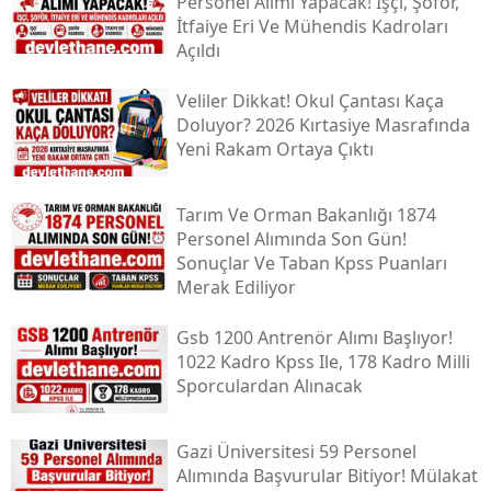
Personel Alımı Yapacak! İşçi, Şoför,
İtfaiye Eri Ve Mühendis Kadroları
Açıldı
Veliler Dikkat! Okul Çantası Kaça
Doluyor? 2026 Kırtasiye Masrafında
Yeni Rakam Ortaya Çıktı
Tarım Ve Orman Bakanlığı 1874
Personel Alımında Son Gün!
Sonuçlar Ve Taban Kpss Puanları
Merak Ediliyor
Gsb 1200 Antrenör Alımı Başlıyor!
1022 Kadro Kpss Ile, 178 Kadro Milli
Sporculardan Alınacak
Gazi Üniversitesi 59 Personel
Alımında Başvurular Bitiyor! Mülakat