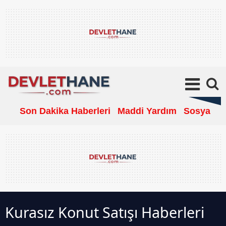
Son Dakika Haberleri
Maddi Yardım
Sosyal Ya
Kurasız Konut Satışı Haberleri