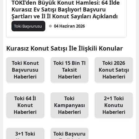
TOKİ’den Büyük Konut Hamlesi: 64 İlde
Kurasız Ev Satışı Başlıyor! Başvuru
Şartları ve İl İl Konut Sayıları Açıklandı
Toki Başvurusu
04 Haziran 2026
Kurasız Konut Satışı İle İlişkili Konular
Toki Konut
Toki 15 Bin Tl
Toki 2026
Başvurusu
Taksit
Konut Satışı
Haberleri
Haberleri
Haberleri
Toki 64 İl
Toki
2+1 Toki
Konut
Kampanyası
Konutu
Haberleri
Haberleri
Haberleri
3+1 Toki
Toki Başvuru