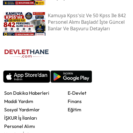
Kamuya Kpss'siz Ve 50 Kpss Ile 842
Personel Alımı Başladı! İşte Güncel
İlanlar Ve Başvuru Detayları
Son Dakika Haberleri
E-Devlet
Maddi Yardım
Finans
Sosyal Yardımlar
Eğitim
İŞKUR İş İlanları
Personel Alımı