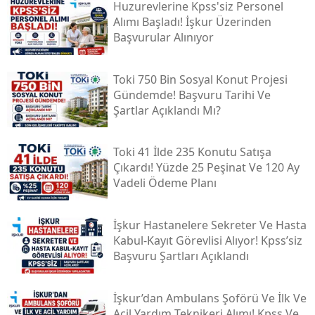
Huzurevlerine Kpss'siz Personel
Alımı Başladı! İşkur Üzerinden
Başvurular Alınıyor
Toki̇ 750 Bin Sosyal Konut Projesi
Gündemde! Başvuru Tarihi Ve
Şartlar Açıklandı Mı?
Toki̇ 41 İlde 235 Konutu Satışa
Çıkardı! Yüzde 25 Peşinat Ve 120 Ay
Vadeli Ödeme Planı
İşkur Hastanelere Sekreter Ve Hasta
Kabul-Kayıt Görevlisi Alıyor! Kpss’siz
Başvuru Şartları Açıklandı
İşkur’dan Ambulans Şoförü Ve İlk Ve
Acil Yardım Teknikeri Alımı! Kpss Ve