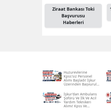
Ziraat Bankası Toki
Başvurusu
Haberleri
Huzurevlerine
Kpss'siz Personel
Alımı Başladı! İşkur
Üzerinden Başvurular
Alınıyor
İşkur’dan Ambulans
Şoförü Ve İlk Ve Acil
Yardım Teknikeri
Alımı! Kpss Ve
Merkezi Sınav Şartı