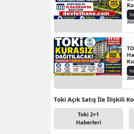
Ko
Sa
To
Ha
202
TO
Ha
Ku
Ba
To
Şa
202
Sa
Toki Açık Satış İle İlişkili K
Toki 2+1
Haberleri