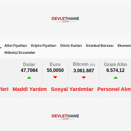
Altın Fiyatları
Kripto Fiyatları
Döviz Kurları
İstanbul Borsası
Ekonom
6
°
Nöbetçi Eczaneler
Bitcoin
Dolar
Euro
Gram Altın
(TL)
47,7084
55,0050
6.574,12
3.061.687
leri
Maddi Yardım
Sosyal Yardımlar
Personel Alım