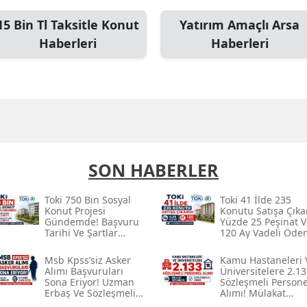
15 Bin Tl Taksitle Konut
Yatırım Amaçlı Arsa
Haberleri
Haberleri
SON HABERLER
Toki̇ 750 Bin Sosyal
Toki̇ 41 İlde 235
Konut Projesi
Konutu Satışa Çıka
Gündemde! Başvuru
Yüzde 25 Peşinat V
Tarihi Ve Şartlar
120 Ay Vadeli Öde
Açıklandı Mı?
Planı
Msb Kpss’siz Asker
Kamu Hastaneleri 
Alımı Başvuruları
Üniversitelere 2.13
Sona Eriyor! Uzman
Sözleşmeli Persone
Erbaş Ve Sözleşmeli
Alımı! Mülakat
Er İçin Son Tarih 9
Yapılmadan Kpss