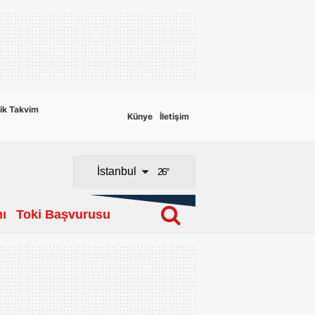
Adana
Adıyaman
Afyonkarahisar
ik Takvim
Künye
İletişim
Ağrı
Amasya
İstanbul
26
°
Ankara
ı
Toki Başvurusu
Antalya
Artvin
Aydın
Balıkesir