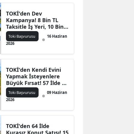
Edirne
TOKİ'den Dev
Kampanya! 8 Bin TL
Elazığ
Taksitle İş Yeri, 10 Bin
Erzincan
TL Taksitle Arsa, 15 Bin
Toki Başvurusu
16 Haziran
TL Taksitle Konut Satışı
2026
Erzurum
Başladı
Eskişehir
Gaziantep
TOKİ'den Kendi Evini
Yapmak İsteyenlere
Giresun
Büyük Fırsat! 57 İlde 10
Bin TL'den Başlayan
Toki Başvurusu
09 Haziran
Gümüşhane
Taksitlerle Arsa Satışı
2026
Başladı
Hakkari
Hatay
TOKİ'den 64 İlde
Isparta
Kurasız Konut Satışı! 15