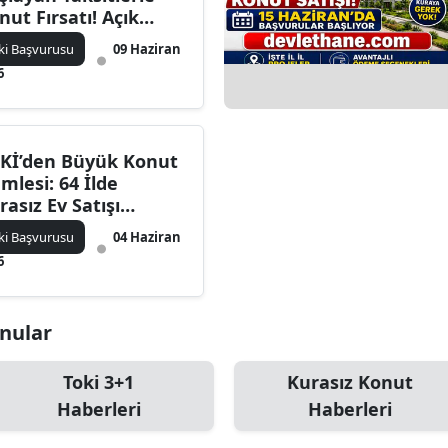
nut Fırsatı! Açık
tış Başvuruları 15
ki Başvurusu
09 Haziran
ziran'da Başlıyor
6
Kİ’den Büyük Konut
mlesi: 64 İlde
rasız Ev Satışı
şlıyor! Başvuru
ki Başvurusu
04 Haziran
rtları ve İl İl Konut
6
yıları Açıklandı
onular
Toki 3+1
Kurasız Konut
Haberleri
Haberleri