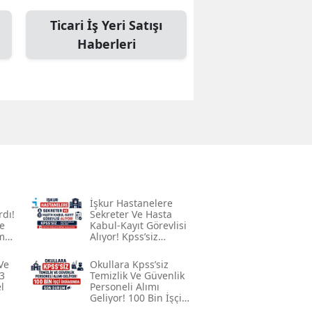
Malatya
Ticari İş Yeri Satışı
Haberleri
Manisa
Kahramanmaraş
Mardin
Muğla
Muş
Nevşehir
İşkur Hastanelere
rdı!
Sekreter Ve Hasta
Niğde
e
Kabul-Kayıt Görevlisi
me
Alıyor! Kpss’siz
Başvuru Şartları
Ordu
Açıklandı
Ve
Okullara Kpss’siz
3
Temizlik Ve Güvenlik
Rize
l
Personeli Alımı
Geliyor! 100 Bin İşçi
Sakarya
İddiasında Son