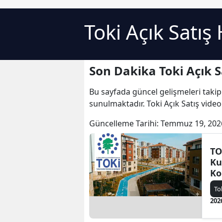
Toki Açık Satış
Son Dakika Toki Açık S
Bu sayfada güncel gelişmeleri takip
sunulmaktadır. Toki Açık Satış videol
Güncelleme Tarihi:
Temmuz 19, 202
TO
Ku
Ko
Da
To
Ba
202
Ed