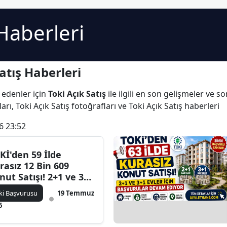
 Haberleri
atış Haberleri
 edenler için
Toki Açık Satış
ile ilgili en son gelişmeler ve s
arı, Toki Açık Satış fotoğrafları ve Toki Açık Satış haberleri
6 23:52
Kİ'den 59 İlde
rasız 12 Bin 609
nut Satışı! 2+1 ve 3+1
ireler İçin
ki Başvurusu
19 Temmuz
şvurular Devam
6
iyor