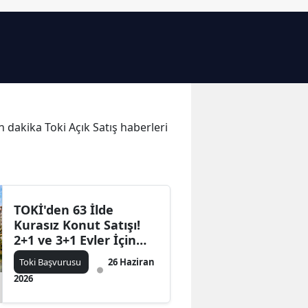
Bilecik
Bingöl
Bitlis
Bolu
on dakika Toki Açık Satış haberleri
Burdur
Bursa
Çanakkale
TOKİ'den 63 İlde
Çankırı
Kurasız Konut Satışı!
2+1 ve 3+1 Evler İçin
Çorum
Başvurular Devam
Toki Başvurusu
26 Haziran
Ediyor
Denizli
2026
Diyarbakır