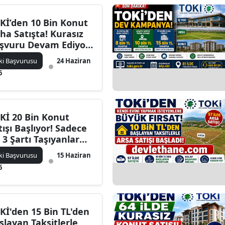
Kİ’den 10 Bin Konut
ha Satışta! Kurasız
şvuru Devam Ediyor,
te Kalan Konutlar
ki Başvurusu
24 Haziran
6
Kİ 20 Bin Konut
tışı Başlıyor! Sadece
 3 Şartı Taşıyanlar
şvuru Yapabilecek
ki Başvurusu
15 Haziran
6
Kİ'den 15 Bin TL'den
şlayan Taksitlerle