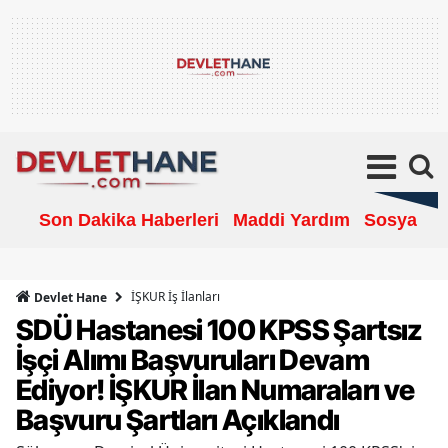
Son Dakika Haberleri
Maddi Yardım
Sosyal Ya
İŞKUR İş İlanları
Devlet Hane
SDÜ Hastanesi 100 KPSS Şartsız
İşçi Alımı Başvuruları Devam
Ediyor! İŞKUR İlan Numaraları ve
Başvuru Şartları Açıklandı