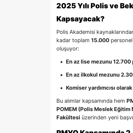
2025 Yılı Polis ve Bek
Kapsayacak?
Polis Akademisi kaynaklarından
kadar toplam
15.000
personel 
oluşuyor:
En az lise mezunu 12.700 
En az ilkokul mezunu 2.30
Komiser yardımcısı olarak
Bu alımlar kapsamında hem
PM
POMEM (Polis Meslek Eğitim 
Fakültesi
üzerinden yeni başvu
PMYO Kapsamında 2.5