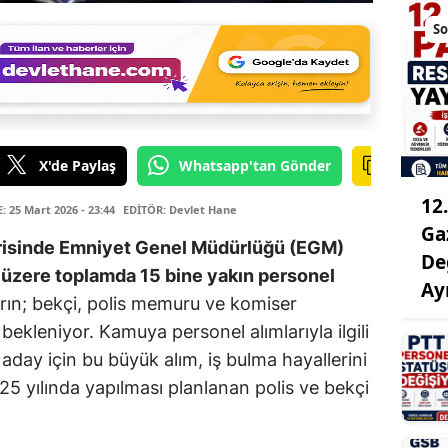
So
X'de Paylaş
Whatsapp'tan Gönder
12
25 Mart 2026 - 23:44
EDİTÖR: Devlet Hane
Ga
çerisinde Emniyet Genel Müdürlüğü (EGM)
De
üzere toplamda 15 bine yakın personel
Ay
rın; bekçi, polis memuru ve komiser
bekleniyor. Kamuya personel alımlarıyla ilgili
 aday için bu büyük alım, iş bulma hayallerini
25 yılında yapılması planlanan polis ve bekçi