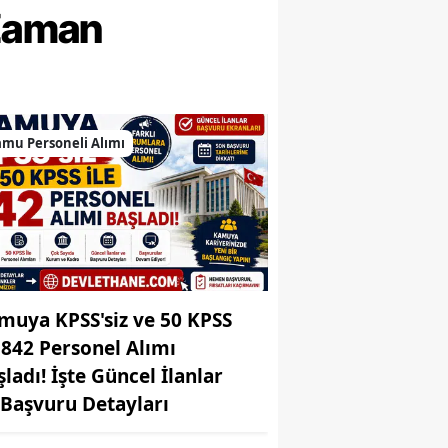
 Zaman
Bilecik
Bingöl
Bitlis
mu Personeli Alımı
Bolu
Burdur
Bursa
Çanakkale
Çankırı
muya KPSS'siz ve 50 KPSS
e 842 Personel Alımı
Çorum
şladı! İşte Güncel İlanlar
Denizli
 Başvuru Detayları
Diyarbakır