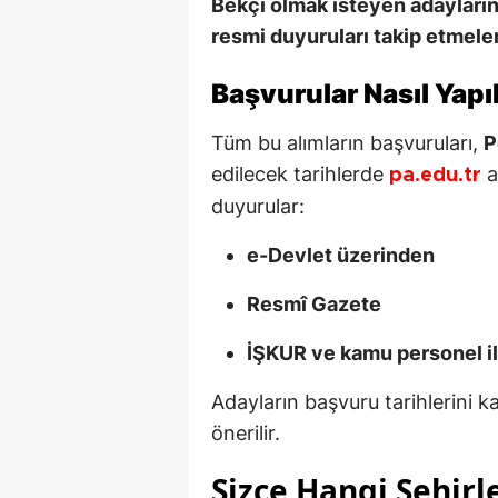
Bekçi olmak isteyen adayların
resmi duyuruları takip etmele
Başvurular Nasıl Yap
Tüm bu alımların başvuruları,
P
edilecek tarihlerde
a
pa.edu.tr
duyurular:
e-Devlet üzerinden
Resmî Gazete
İŞKUR ve kamu personel ila
Adayların başvuru tarihlerini 
önerilir.
Sizce Hangi Şehirl