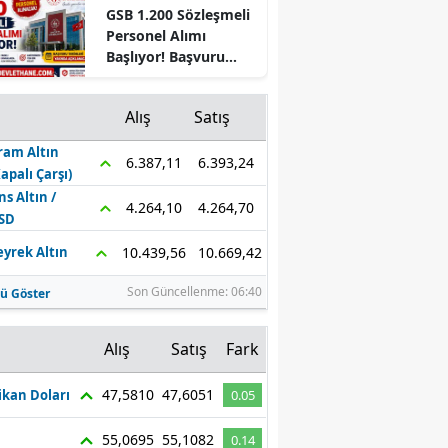
GSB 1.200 Sözleşmeli
Mersin
Personel Alımı
Başlıyor! Başvuru
İstanbul
Şartları ve Tarihleri
Açıklandı
İzmir
Alış
Satış
Kars
ram Altın
6.393,24
6.387,11
Kapalı Çarşı)
Kastamonu
ns Altın /
4.264,70
4.264,10
SD
Kayseri
10.669,42
10.439,56
eyrek Altın
Kırklareli
Son Güncellenme: 06:40
ü Göster
Kırşehir
z
Alış
Satış
Fark
Kocaeli
47,5810
47,6051
kan Doları
0.05
Konya
Kütahya
55,0695
55,1082
0.14