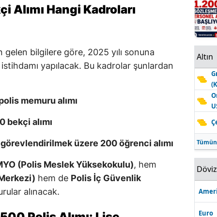
çi Alımı Hangi Kadroları
 gelen bilgilere göre, 2025 yılı sonuna
Altın
istihdamı yapılacak. Bu kadrolar şunlardan
G
(
O
polis memuru alımı
U
0 bekçi alımı
Ç
Tümün
 görevlendirilmek üzere 200 öğrenci alımı
YO (Polis Meslek Yüksekokulu)
, hem
Dövi
Merkezi)
hem de
Polis İç Güvenlik
rular alınacak.
Ameri
Euro
00 Polis Alımı: Lise