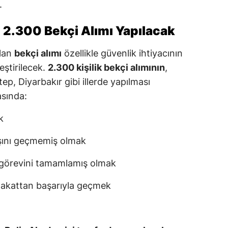
.
 2.300 Bekçi Alımı Yapılacak
olan
bekçi alımı
özellikle güvenlik ihtiyacının
eştirilecek.
2.300 kişilik bekçi alımının
,
ep, Diyarbakır gibi illerde yapılması
asında:
k
aşını geçmemiş olmak
k görevini tamamlamış olmak
mülakattan başarıyla geçmek