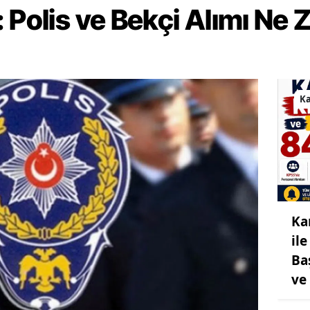
 Polis ve Bekçi Alımı Ne
Ka
Ka
il
Ba
ve