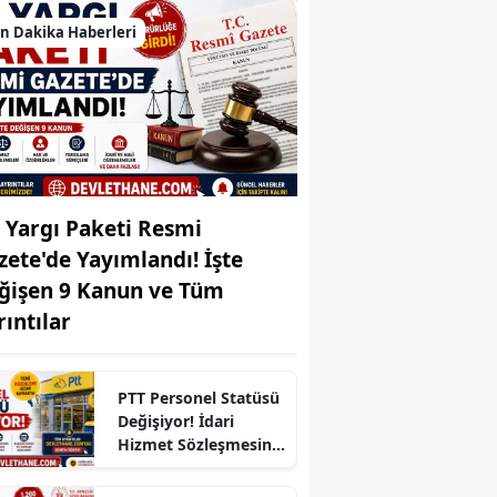
Edirne
n Dakika Haberleri
Elazığ
Erzincan
Erzurum
Eskişehir
. Yargı Paketi Resmi
Gaziantep
zete'de Yayımlandı! İşte
ğişen 9 Kanun ve Tüm
Giresun
rıntılar
Gümüşhane
Hakkari
PTT Personel Statüsü
Değişiyor! İdari
Hatay
Hizmet Sözleşmesine
Geçiş Şartları Belli
Isparta
Oldu