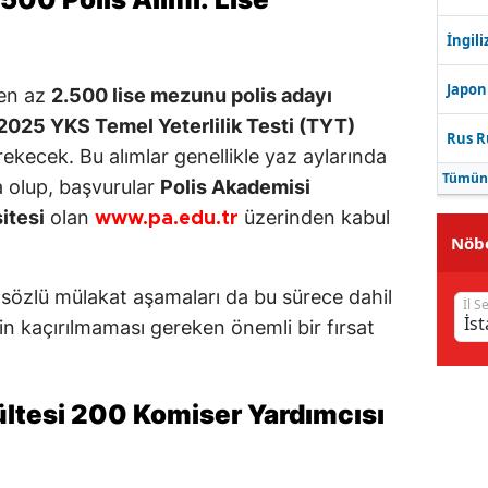
İngili
Japon
 en az
2.500 lise mezunu polis adayı
2025 YKS Temel Yeterlilik Testi (TYT)
Rus R
ekecek. Bu alımlar genellikle yaz aylarında
Tümün
olup, başvurular
Polis Akademisi
itesi
olan
üzerinden kabul
www.pa.edu.tr
Nöbe
 ve sözlü mülakat aşamaları da bu sürece dahil
İl S
in kaçırılmaması gereken önemli bir fırsat
ültesi 200 Komiser Yardımcısı