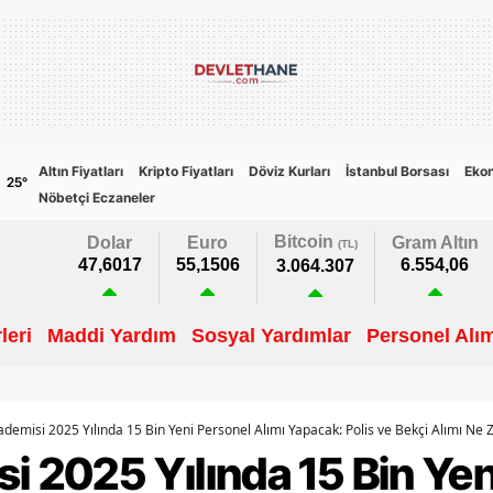
Altın Fiyatları
Kripto Fiyatları
Döviz Kurları
İstanbul Borsası
Eko
25
°
Nöbetçi Eczaneler
Bitcoin
Dolar
Euro
Gram Altın
(TL)
47,6017
55,1506
6.554,06
3.064.307
leri
Maddi Yardım
Sosyal Yardımlar
Personel Alım
ademisi 2025 Yılında 15 Bin Yeni Personel Alımı Yapacak: Polis ve Bekçi Alımı N
i 2025 Yılında 15 Bin Ye