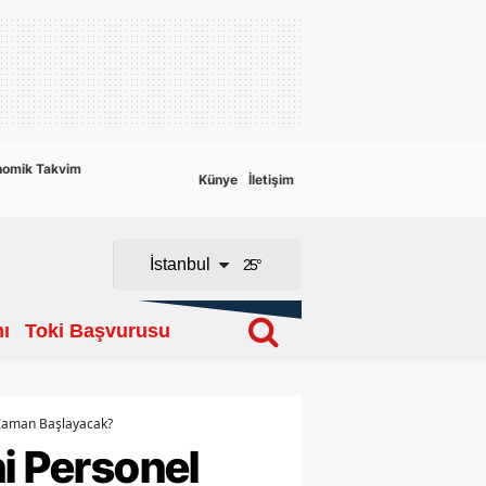
Adana
Adıyaman
Afyonkarahisar
nomik Takvim
Künye
İletişim
Ağrı
Amasya
İstanbul
25
°
Ankara
ı
Toki Başvurusu
Antalya
Artvin
Aydın
e Zaman Başlayacak?
ni Personel
Balıkesir