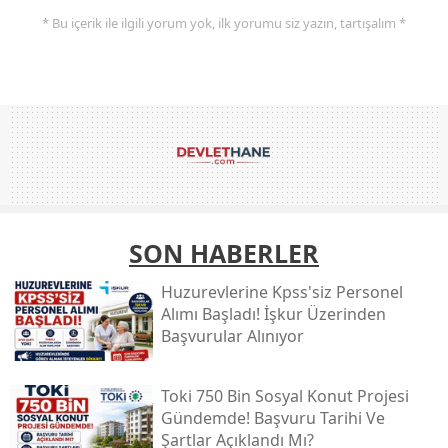
* Bu içerik ile ilgili yorum yok, ilk yorumu siz yazın, tartışalım *
SON HABERLER
Huzurevlerine Kpss'siz Personel
Alımı Başladı! İşkur Üzerinden
Başvurular Alınıyor
Toki̇ 750 Bin Sosyal Konut Projesi
Gündemde! Başvuru Tarihi Ve
Şartlar Açıklandı Mı?