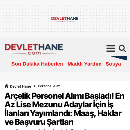
Son Dakika Haberleri
Maddi Yardım
Sosyal Ya
Personel Alımı
Devlet Hane
Arçelik Personel Alımı Başladı! En
Az Lise Mezunu Adaylar İçin İş
İlanları Yayımlandı: Maaş, Haklar
ve Başvuru Şartları