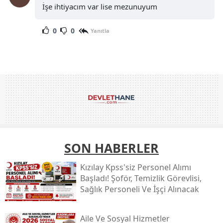
İşe ihtiyacım var lise mezunuyum
0
0
Yanıtla
SON HABERLER
Kızılay Kpss'siz Personel Alımı
Başladı! Şoför, Temizlik Görevlisi,
Sağlık Personeli Ve İşçi Alınacak
Aile Ve Sosyal Hizmetler