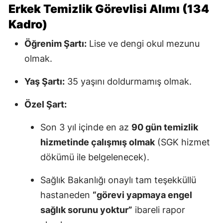
Erkek Temizlik Görevlisi Alımı (134
Kadro)
Öğrenim Şartı:
Lise ve dengi okul mezunu
olmak.
Yaş Şartı:
35 yaşını doldurmamış olmak.
Özel Şart:
Son 3 yıl içinde en az
90 gün temizlik
hizmetinde çalışmış olmak
(SGK hizmet
dökümü ile belgelenecek).
Sağlık Bakanlığı onaylı tam teşekküllü
hastaneden
“görevi yapmaya engel
sağlık sorunu yoktur”
ibareli rapor