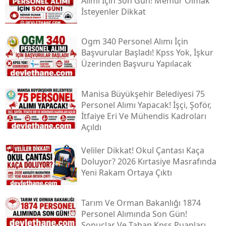
Alımı İçin Son Gün! Memur Olmak
İsteyenler Dikkat
Ogm 340 Personel Alımı İçin
Başvurular Başladı! Kpss Yok, İşkur
Üzerinden Başvuru Yapılacak
Manisa Büyükşehir Belediyesi 75
Personel Alımı Yapacak! İşçi, Şoför,
İtfaiye Eri Ve Mühendis Kadroları
Açıldı
Veliler Dikkat! Okul Çantası Kaça
Doluyor? 2026 Kırtasiye Masrafında
Yeni Rakam Ortaya Çıktı
Tarım Ve Orman Bakanlığı 1874
Personel Alımında Son Gün!
Sonuçlar Ve Taban Kpss Puanları