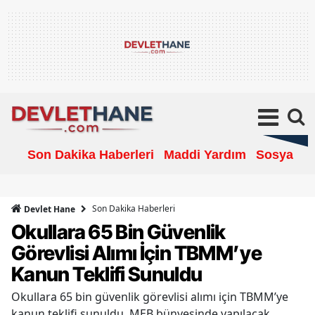
Son Dakika Haberleri
Maddi Yardım
Sosyal Ya
Son Dakika Haberleri
Devlet Hane
Okullara 65 Bin Güvenlik
Görevlisi Alımı İçin TBMM’ye
Kanun Teklifi Sunuldu
Okullara 65 bin güvenlik görevlisi alımı için TBMM’ye
kanun teklifi sunuldu. MEB bünyesinde yapılacak