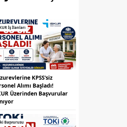
Bilecik
Bingöl
KUR İş İlanları
Bitlis
Bolu
Burdur
Bursa
Çanakkale
zurevlerine KPSS'siz
rsonel Alımı Başladı!
Çankırı
KUR Üzerinden Başvurular
Çorum
ınıyor
Denizli
ki Başvurusu
Diyarbakır