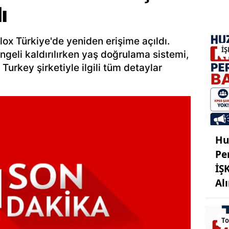
ı
ox Türkiye'de yeniden erişime açıldı.
İŞ
engeli kaldırılırken yaş doğrulama sistemi,
Turkey şirketiyle ilgili tüm detaylar
Hu
Pe
İŞ
Al
To