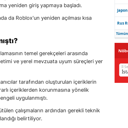
orma yeniden giriş yapmaya başladı.
Japon
da da Roblox'un yeniden açılması kısa
Rus R
Tümün
mıştı?
Nöbe
tlamasının temel gerekçeleri arasında
enetimi ve yerel mevzuata uyum süreçleri yer
İl S
anıcılar tarafından oluşturulan içeriklerin
arlı içeriklerden korunmasına yönelik
engeli uygulanmıştı.
ütülen çalışmaların ardından gerekli teknik
ndığı belirtiliyor.