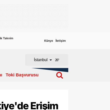
Adana
Adıyaman
Afyonkarahisar
ik Takvim
Künye
İletişim
Ağrı
Amasya
İstanbul
26
°
Ankara
ı
Toki Başvurusu
Antalya
Artvin
Aydın
kiye'de Erişim
Balıkesir