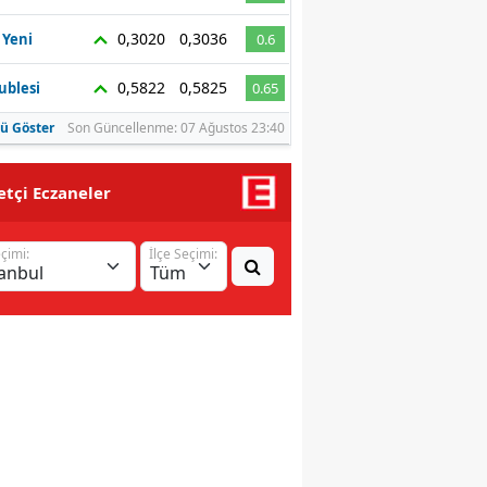
Malatya
0,3020
0,3036
 Yeni
0.6
Manisa
0,5822
0,5825
ublesi
0.65
Kahramanmaraş
ü Göster
Son Güncellenme: 07 Ağustos 23:40
Mardin
tçi Eczaneler
Muğla
eçimi:
İlçe Seçimi:
Muş
Nevşehir
Niğde
Ordu
Rize
Sakarya