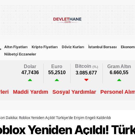
Altın Fiyatları
Kripto Fiyatları
Döviz Kurları
İstanbul Borsası
Ekonom
°
Nöbetçi Eczaneler
Bitcoin
Dolar
Euro
Gram Altın
(TL)
47,7436
55,2510
6.660,55
3.085.677
leri
Maddi Yardım
Sosyal Yardımlar
Personel Alım
Son Dakika: Roblox Yeniden Açıldı! Türkiye'de Erişim Engeli Kaldırıldı
blox Yeniden Açıldı! Tür