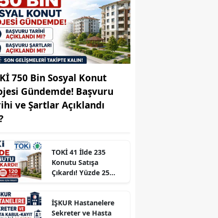
Edirne
Elazığ
Erzincan
Erzurum
Kİ 750 Bin Sosyal Konut
ojesi Gündemde! Başvuru
Eskişehir
rihi ve Şartlar Açıklandı
Gaziantep
?
Giresun
Gümüşhane
TOKİ 41 İlde 235
Konutu Satışa
Hakkari
Çıkardı! Yüzde 25
Peşinat ve 120 Ay
Hatay
Vadeli Ödeme Planı
İŞKUR Hastanelere
Isparta
Sekreter ve Hasta