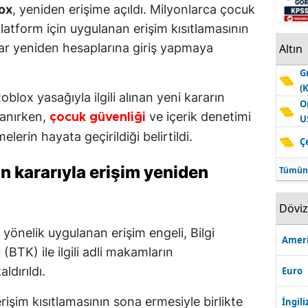
ox
, yeniden erişime açıldı. Milyonlarca çocuk
latform için uygulanan erişim kısıtlamasının
cılar yeniden hesaplarına giriş yapmaya
Altın
G
(
lox yasağıyla ilgili alınan yeni kararın
O
lanırken,
ve içerik denetimi
çocuk güvenliği
U
rin hayata geçirildiği belirtildi.
Ç
n kararıyla erişim yeniden
Tümün
Dövi
 yönelik uygulanan erişim engeli, Bilgi
Ameri
 (BTK) ile ilgili adli makamların
dırıldı.
Euro
rişim kısıtlamasının sona ermesiyle birlikte
İngili