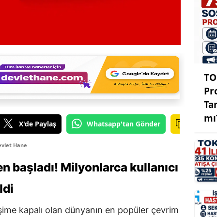
TO
Pr
Ta
mı
X'de Paylaş
Whatsapp'tan Gönder
evlet Hane
n başladı! Milyonlarca kullanıcı
ldi
erişime kapalı olan dünyanın en popüler çevrim