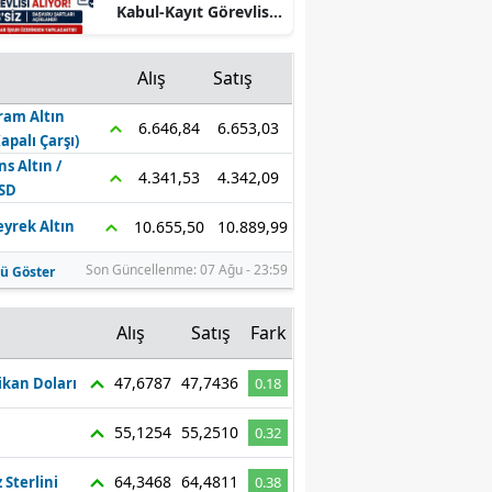
Kabul-Kayıt Görevlisi
Mersin
Alıyor! KPSS’siz
Başvuru Şartları
İstanbul
Alış
Satış
Açıklandı
ram Altın
İzmir
6.653,03
6.646,84
Kapalı Çarşı)
Kars
ns Altın /
4.342,09
4.341,53
SD
Kastamonu
10.889,99
10.655,50
eyrek Altın
Kayseri
Son Güncellenme: 07 Ağu - 23:59
ü Göster
Kırklareli
z
Alış
Satış
Fark
Kırşehir
47,6787
47,7436
kan Doları
0.18
Kocaeli
55,1254
55,2510
0.32
Konya
Kütahya
64,3468
64,4811
z Sterlini
0.38