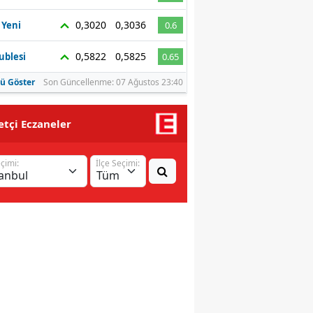
Malatya
0,3020
0,3036
 Yeni
0.6
Manisa
0,5822
0,5825
ublesi
0.65
Kahramanmaraş
ü Göster
Son Güncellenme: 07 Ağustos 23:40
Mardin
tçi Eczaneler
Muğla
eçimi:
İlçe Seçimi:
Muş
Nevşehir
Niğde
Ordu
Rize
Sakarya