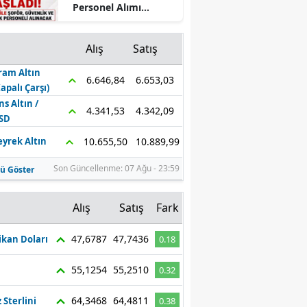
Personel Alımı
Mersin
Başladı! 50 KPSS ile
Şoför, Güvenlik ve
İstanbul
Alış
Satış
Temizlik Personeli
Alınacak
ram Altın
İzmir
6.653,03
6.646,84
Kapalı Çarşı)
Kars
ns Altın /
4.342,09
4.341,53
SD
Kastamonu
10.889,99
10.655,50
eyrek Altın
Kayseri
Son Güncellenme: 07 Ağu - 23:59
ü Göster
Kırklareli
z
Alış
Satış
Fark
Kırşehir
47,6787
47,7436
kan Doları
0.18
Kocaeli
55,1254
55,2510
0.32
Konya
Kütahya
64,3468
64,4811
z Sterlini
0.38