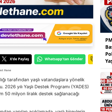
PM
Ba
Po
X'de Paylaş
Whatsapp'tan Gönder
Ya
let Hane
ığı tarafından yaşlı vatandaşlara yönelik
u. 2026 yılı Yaşlı Destek Programı (YADES)
 50 milyon liralık destek sağlanacağı
dan yapılan açıklamada, yaşlı bireylerin