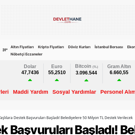
Altın Fiyatları
Kripto Fiyatları
Döviz Kurları
İstanbul Borsası
Eko
31
°
Nöbetçi Eczaneler
Bitcoin
Dolar
Euro
Gram Altın
(TL)
47,7436
55,2510
6.660,55
3.096.544
leri
Maddi Yardım
Sosyal Yardımlar
Personel Alım
Yaşlılara Destek Başvuruları Başladı! Belediyelere 50 Milyon TL Destek Verilecek
ek Başvuruları Başladı! B