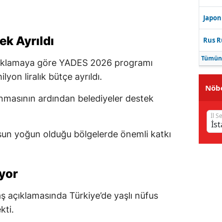
Japon
ek Ayrıldı
Rus R
Tümün
açıklamaya göre YADES 2026 programı
yon liralık bütçe ayrıldı.
Nöbe
anmasının ardından belediyeler destek
İl S
fusun yoğun olduğu bölgelerde önemli katkı
ıyor
açıklamasında Türkiye’de yaşlı nüfus
kti.