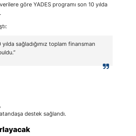
 verilere göre YADES programı son 10 yılda
.
tı:
yılda sağladığımız toplam finansman
buldu.”
,
vatandaşa destek sağlandı.
ırlayacak