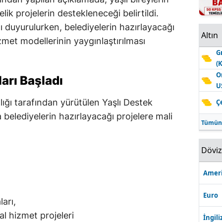
ik projelerin destekleneceği belirtildi.
ı duyurulurken, belediyelerin hazırlayacağı
Altın
zmet modellerinin yaygınlaştırılması
G
(
O
rı Başladı
U
lığı tarafından yürütülen Yaşlı Destek
Ç
elediyelerin hazırlayacağı projelere mali
Tümün
Dövi
Ameri
Euro
arı,
al hizmet projeleri
İngili