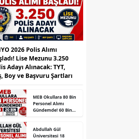
Edirne
Elazığ
Erzincan
Erzurum
YO 2026 Polis Alımı
şladı! Lise Mezunu 3.250
Eskişehir
lis Adayı Alınacak: TYT,
Gaziantep
ş, Boy ve Başvuru Şartları
Giresun
Gümüşhane
MEB Okullara 80 Bin
Personel Alımı
Hakkari
Gündemde! 60 Bin
Temizlik ve 20 Bin
Hatay
Güvenlik Görevlisi
Abdullah Gül
Beklentisi
Isparta
Üniversitesi 18