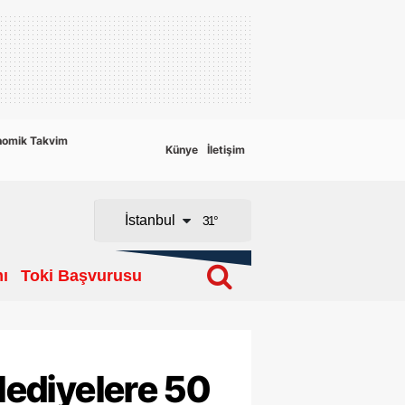
Adana
Adıyaman
Afyonkarahisar
nomik Takvim
Künye
İletişim
Ağrı
Amasya
İstanbul
31
°
Ankara
ı
Toki Başvurusu
Antalya
Artvin
Aydın
elediyelere 50
Balıkesir