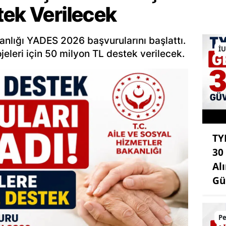
tek Verilecek
anlığı YADES 2026 başvurularını başlattı.
İU
jeleri için 50 milyon TL destek verilecek.
TY
30
Al
Gü
Pe