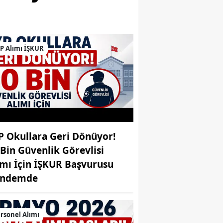
Bilecik
Bingöl
P Alımı İŞKUR
Bitlis
Bolu
Burdur
Bursa
Çanakkale
P Okullara Geri Dönüyor!
 Bin Güvenlik Görevlisi
Çankırı
ımı İçin İŞKUR Başvurusu
Çorum
ndemde
Denizli
rsonel Alımı
Diyarbakır