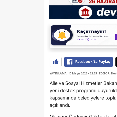
Facebook'ta Paylaş
YAYINLAMA: 10 Mayıs 2026 - 22:35
EDİTÖR: Dev
Aile ve Sosyal Hizmetler Bakanl
yeni destek programı duyuruld
kapsamında belediyelere toplam
açıklandı.
Mahinur Özdemir Göktaş tarafın