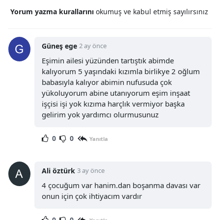
Yorum yazma kurallarını
okumuş ve kabul etmiş sayılırsınız
Güneş ege
2 ay önce
Eşimin ailesi yüzünden tartıştık abimde
kalıyorum 5 yaşındaki kızımla birlikye 2 oğlum
babasıyla kalıyor abimin nufusuda çok
yükoluyorum abine utanıyorum eşim inşaat
işçisi işi yok kızıma harçlık vermiyor başka
gelirim yok yardımcı olurmusunuz
0
0
Yanıtla
Ali öztürk
3 ay önce
4 çocuğum var hanim.dan boşanma davası var
onun için çok ihtiyacım vardır
0
0