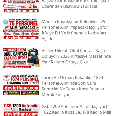
Başvurular Başladı! Kpss Yok, İşkur
Üzerinden Başvuru Yapılacak
Manisa Büyükşehir Belediyesi 75
Personel Alımı Yapacak! İşçi, Şoför,
İtfaiye Eri Ve Mühendis Kadroları
Açıldı
Veliler Dikkat! Okul Çantası Kaça
Doluyor? 2026 Kırtasiye Masrafında
Yeni Rakam Ortaya Çıktı
Tarım Ve Orman Bakanlığı 1874
Personel Alımında Son Gün!
Sonuçlar Ve Taban Kpss Puanları
Merak Ediliyor
Gsb 1200 Antrenör Alımı Başlıyor!
1022 Kadro Kpss Ile, 178 Kadro Milli