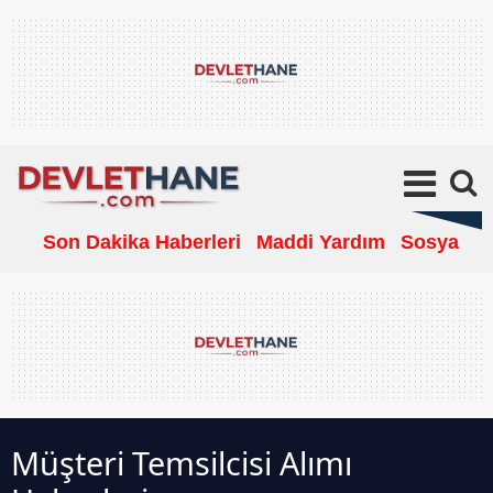
Son Dakika Haberleri
Maddi Yardım
Sosyal Ya
Müşteri Temsilcisi Alımı