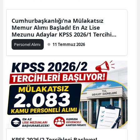
Cumhurbaşkanlığı'na Mülakatsız
Memur Alımı Başladı! En Az Lise
Mezunu Adaylar KPSS 2026/1 Tercihi
Yapabilecek
Personel Alımı
11 Temmuz 2026
KPSS 2026/2 Tercihleri Başlıyor!