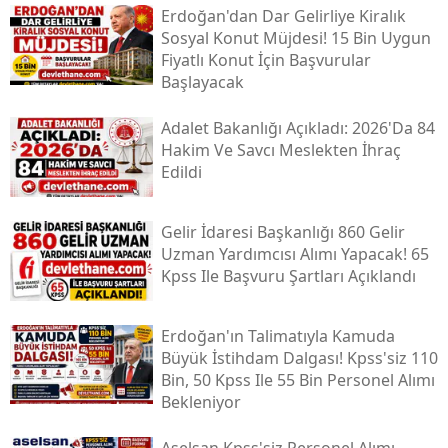
Erdoğan'dan Dar Gelirliye Kiralık
Sosyal Konut Müjdesi! 15 Bin Uygun
Fiyatlı Konut İçin Başvurular
Başlayacak
Adalet Bakanlığı Açıkladı: 2026'da 84
Hakim Ve Savcı Meslekten İhraç
Edildi
Gelir İdaresi Başkanlığı 860 Gelir
Uzman Yardımcısı Alımı Yapacak! 65
Kpss Ile Başvuru Şartları Açıklandı
Erdoğan'ın Talimatıyla Kamuda
Büyük İstihdam Dalgası! Kpss'siz 110
Bin, 50 Kpss Ile 55 Bin Personel Alımı
Bekleniyor
Aselsan Kpss'siz Personel Alımı