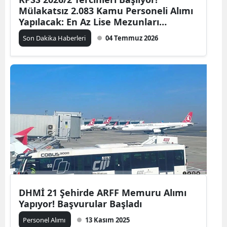
Mülakatsız 2.083 Kamu Personeli Alımı
Yapılacak: En Az Lise Mezunları
Başvurabilecek
Son Dakika Haberleri
04 Temmuz 2026
DHMİ 21 Şehirde ARFF Memuru Alımı
Yapıyor! Başvurular Başladı
Personel Alımı
13 Kasım 2025