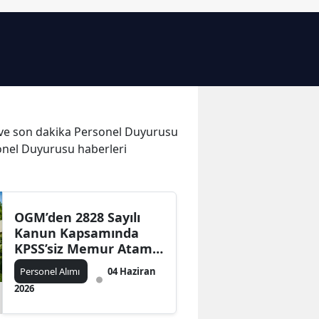
Bilecik
Bingöl
Bitlis
Bolu
er ve son dakika Personel Duyurusu
Burdur
sonel Duyurusu haberleri
Bursa
Çanakkale
OGM’den 2828 Sayılı
Çankırı
Kanun Kapsamında
KPSS’siz Memur Atama
Çorum
Duyurusu! Belge Teslim
Personel Alımı
04 Haziran
Süreci Başladı
Denizli
2026
Diyarbakır