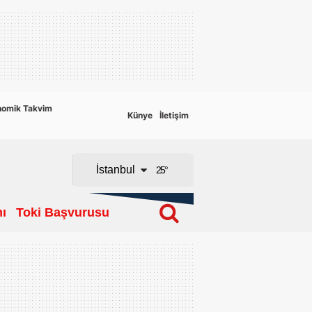
Adana
Adıyaman
Afyonkarahisar
nomik Takvim
Künye
İletişim
Ağrı
Amasya
İstanbul
25
°
Ankara
ı
Toki Başvurusu
Antalya
Artvin
Aydın
Balıkesir