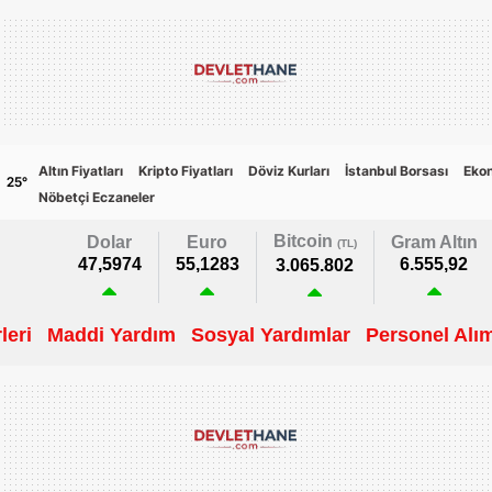
Altın Fiyatları
Kripto Fiyatları
Döviz Kurları
İstanbul Borsası
Eko
25
°
Nöbetçi Eczaneler
Bitcoin
Dolar
Euro
Gram Altın
(TL)
47,5974
55,1283
6.555,92
3.065.802
leri
Maddi Yardım
Sosyal Yardımlar
Personel Alım