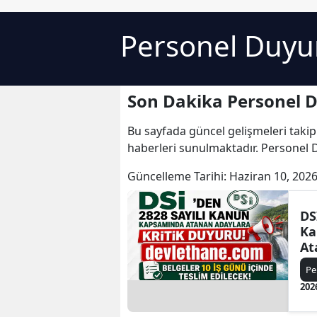
Personel Duyu
Son Dakika Personel 
Bu sayfada güncel gelişmeleri takip
haberleri sunulmaktadır. Personel 
Güncelleme Tarihi:
Haziran 10, 2026
DS
Ka
At
Du
Pe
Gü
202
Ed