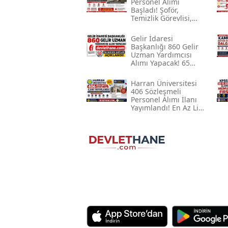
Personel Alımı
Başladı! Şoför,
Temizlik Görevlisi,
Sağlık Personeli Ve
İşçi Alınacak
Gelir İdaresi
Başkanlığı 860 Gelir
Uzman Yardımcısı
Alımı Yapacak! 65
Kpss Ile Başvuru
Şartları Açıklandı
Harran Üniversitesi
406 Sözleşmeli
Personel Alımı İlanı
Yayımlandı! En Az Lise
Mezunu, 60 Kpss Ile
Başvuru Fırsatı