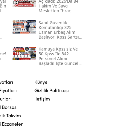
syal
Açıkladı: 2026'da 84
Bin
Hakim Ve Savcı
Mersin
t
Meslekten İhraç
Edildi
İstanbul
Sahil Güvenlik
Komutanlığı 325
u
Uzman Erbaş Alımı
İzmir
Başlıyor! Kpss Şartsız
k
Başvurular 3
Kars
Ağustos'ta Başlayacak
Kamuya Kpss'siz Ve
me!
50 Kpss Ile 842
Kastamonu
i
Personel Alımı
Başladı! İşte Güncel
İlanlar Ve Başvuru
Kayseri
Detayları
yatları
Künye
Kırklareli
Fiyatları
Gizlilik Politikası
Kırşehir
urları
İletişim
Kocaeli
l Borsası
ik Takvim
Konya
i Eczaneler
Kütahya