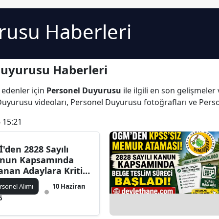
rusu Haberleri
Duyurusu Haberleri
 edenler için
Personel Duyurusu
ile ilgili en son gelişmel
Duyurusu videoları, Personel Duyurusu fotoğrafları ve Per
 15:21
İ'den 2828 Sayılı
nun Kapsamında
anan Adaylara Kritik
yuru! Belgeler 10 İş
rsonel Alımı
10 Haziran
nü İçinde Teslim
6
ilecek