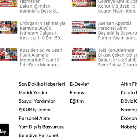
Hizmetler
Gelirliye Kiralık So
Bakanlığı'ndan
Konut Müjdesi! 15 
Kadınlara Destek!
Uygun Fiyatlı Konu
2026 Sosyal Yardım
İçin Başvurular
Ödemeleri Ve
Başlayacak
Erdoğan'ın Talimatıyla
Aselsan Kpss'siz
Başvuru Şartları
Kamuda Büyük
Personel Alımı
Açıklandı
İstihdam Dalgası!
Başladı! İş Başvur
Kpss'siz 110 Bin, 50
Formu Yayımlandı,
Kpss Ile 55 Bin
Mühendis Ve Tekni
Personel Alımı
Personel Alınacak
Kpss'den 50 Ve Üzeri
Toki̇ Konutlarında
Bekleniyor
Puan Alanlara
Dikkat Çeken Geliş
Memurluk Fırsatı! 81
Binlerce Hak Sahib
İlde Büro Memuru,
Evini Satışa Çıkardı
Şoför, Temizlik Ve
Güvenlik Görevlisi
Alımı Başladı
Son Dakika Haberleri
E-Devlet
Altın Fi
Maddi Yardım
Finans
Kripto 
Sosyal Yardımlar
Eğitim
Döviz K
İŞKUR İş İlanları
İstanbu
Personel Alımı
Ekonom
Yurt Dışı İş Başvurusu
Nöbetç
Belediye Personel