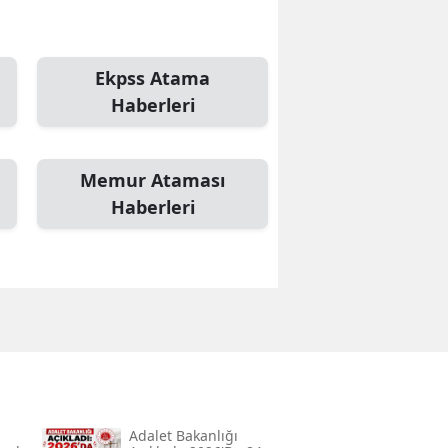
Edirne
Elazığ
Ekpss Atama
Haberleri
Erzincan
Erzurum
Memur Ataması
Eskişehir
Haberleri
Gaziantep
Giresun
Gümüşhane
Hakkari
Hatay
Isparta
Adalet Bakanlığı