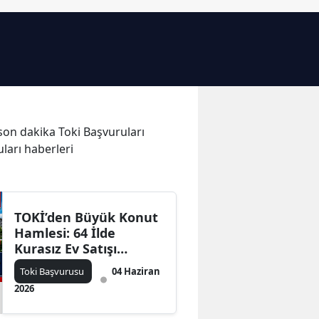
Bilecik
Bingöl
Bitlis
Bolu
e son dakika Toki Başvuruları
Burdur
uları haberleri
Bursa
Çanakkale
TOKİ’den Büyük Konut
Çankırı
Hamlesi: 64 İlde
Kurasız Ev Satışı
Çorum
Başlıyor! Başvuru
Toki Başvurusu
04 Haziran
Şartları ve İl İl Konut
Denizli
2026
Sayıları Açıklandı
Diyarbakır