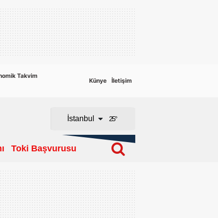
Adana
Adıyaman
Afyonkarahisar
nomik Takvim
Künye
İletişim
Ağrı
Amasya
İstanbul
25
°
Ankara
ı
Toki Başvurusu
Antalya
Artvin
Aydın
Balıkesir