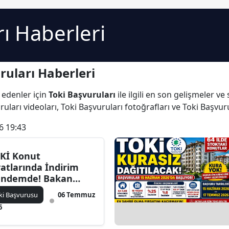
rı Haberleri
ruları Haberleri
 edenler için
Toki Başvuruları
ile ilgili en son gelişmeler v
uları videoları, Toki Başvuruları fotoğrafları ve Toki Başvur
6 19:43
Kİ Konut
yatlarında İndirim
ndemde! Bakan
rat Kurum'dan Ev
ki Başvurusu
06 Temmuz
hibi Olmak
6
teyenlere Yeni
ıklama