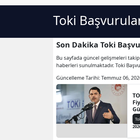
Toki Başvurula
Son Dakika Toki Başvu
Bu sayfada güncel gelişmeleri takip
haberleri sunulmaktadır. Toki Başvur
Güncelleme Tarihi:
Temmuz 06, 202
TO
Fi
Gü
Mu
To
Sa
202
İs
Aç