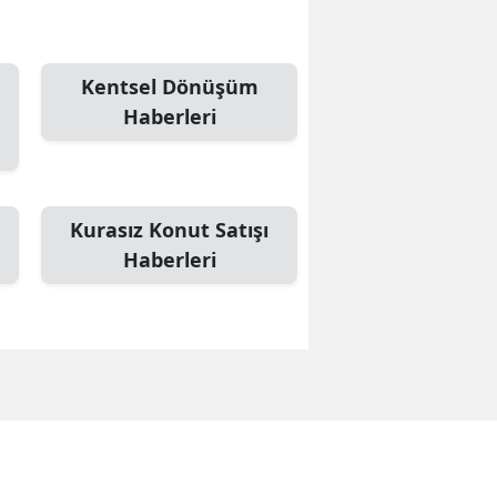
Edirne
Elazığ
Kentsel Dönüşüm
Haberleri
Erzincan
Erzurum
Eskişehir
Kurasız Konut Satışı
Gaziantep
Haberleri
Giresun
Gümüşhane
Hakkari
Hatay
Isparta