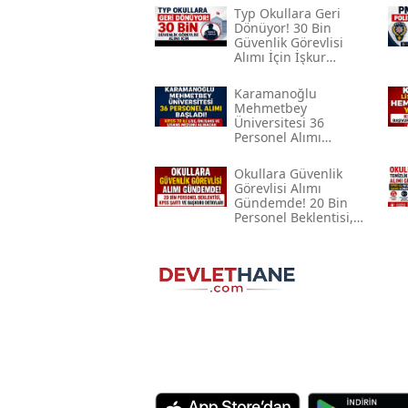
Typ Okullara Geri
Dönüyor! 30 Bin
Güvenlik Görevlisi
Alımı İçin İşkur
Başvurusu
Gündemde
Karamanoğlu
Mehmetbey
Üniversitesi 36
Personel Alımı
Başladı! Kpss 70 Ile
Lise, Önlisans Ve
Okullara Güvenlik
Lisans Mezunu
Görevlisi Alımı
Alınacak
Gündemde! 20 Bin
Personel Beklentisi,
Kpss Şartı Ve Başvuru
Detayları