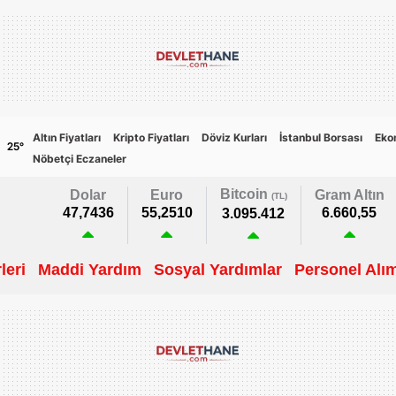
Altın Fiyatları
Kripto Fiyatları
Döviz Kurları
İstanbul Borsası
Eko
25
°
Nöbetçi Eczaneler
Bitcoin
Dolar
Euro
Gram Altın
(TL)
47,7436
55,2510
6.660,55
3.095.412
leri
Maddi Yardım
Sosyal Yardımlar
Personel Alım