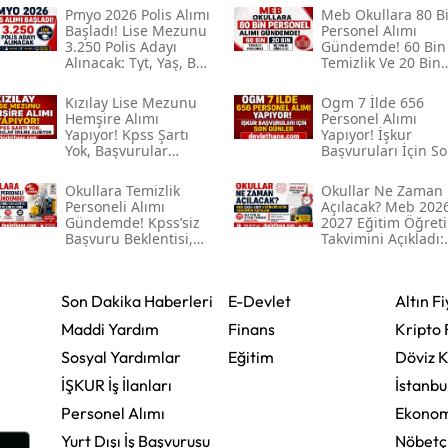
Pmyo 2026 Polis Alımı
Meb Okullara 80 B
Başladı! Lise Mezunu
Personel Alımı
3.250 Polis Adayı
Gündemde! 60 Bin
Alınacak: Tyt, Yaş, Boy
Temizlik Ve 20 Bin
Ve Başvuru Şartları
Güvenlik Görevlisi
Beklentisi
Kızılay Lise Mezunu
Ogm 7 İlde 656
Hemşire Alımı
Personel Alımı
Yapıyor! Kpss Şartı
Yapıyor! İşkur
Yok, Başvurular
Başvuruları İçin S
Online Alınıyor
Günler
Okullara Temizlik
Okullar Ne Zaman
Personeli Alımı
Açılacak? Meb 202
Gündemde! Kpss’siz
2027 Eğitim Öğret
Başvuru Beklentisi,
Takvimini Açıkladı:
İşkur Süreci Ve Son
Ara Tatil Ve 15 Tatil
Durum
Tarihleri Belli Oldu
Son Dakika Haberleri
E-Devlet
Altın Fi
Maddi Yardım
Finans
Kripto 
Sosyal Yardımlar
Eğitim
Döviz K
İŞKUR İş İlanları
İstanbu
Personel Alımı
Ekonom
Yurt Dışı İş Başvurusu
Nöbetç