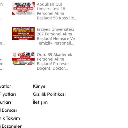
in
Abdullah Gül
Mersin
Üniversitesi 18
Personel Alımı
Başladı! 50 Kpss Ile
İstanbul
Şoför, Güvenlik Ve
Temizlik Personeli
Erciyes Üniversitesi
İzmir
Alınacak
207 Personel Alımı
Başladı! Hemşire Ve
on
Temizlik Personeli
Kars
Başvurusu Nasıl
Yapılır?
Odtü 39 Akademik
Kastamonu
6-
Personel Alımı
im
Başladı! Profesör,
Kayseri
Doçent, Doktor
Öğretim Üyesi Ve
Öğretim Görevlisi
Kırklareli
Alınacak
yatları
Künye
Kırşehir
Fiyatları
Gizlilik Politikası
Kocaeli
urları
İletişim
l Borsası
Konya
ik Takvim
Kütahya
i Eczaneler