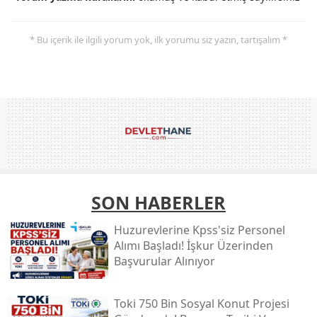
* Bu içerik ile ilgili yorum yok, ilk yorumu siz yazın, tartışalım *
SON HABERLER
Huzurevlerine Kpss'siz Personel
Alımı Başladı! İşkur Üzerinden
Başvurular Alınıyor
Toki̇ 750 Bin Sosyal Konut Projesi