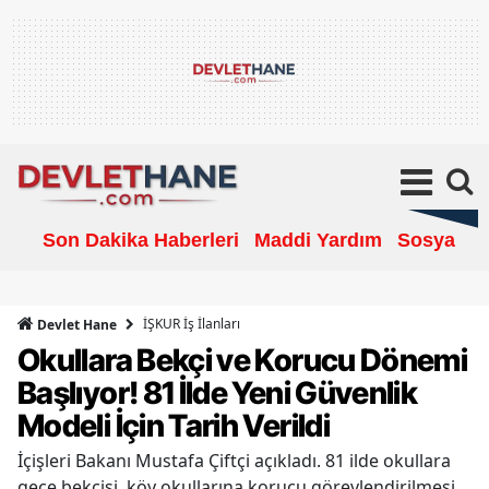
Son Dakika Haberleri
Maddi Yardım
Sosyal Ya
İŞKUR İş İlanları
Devlet Hane
Okullara Bekçi ve Korucu Dönemi
Başlıyor! 81 İlde Yeni Güvenlik
Modeli İçin Tarih Verildi
İçişleri Bakanı Mustafa Çiftçi açıkladı. 81 ilde okullara
gece bekçisi, köy okullarına korucu görevlendirilmesi