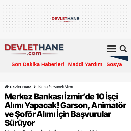
Son Dakika Haberleri
Maddi Yardım
Sosyal Ya
Kamu Personeli Alımı
Devlet Hane
Merkez Bankası İzmir’de 10 İşçi
Alımı Yapacak! Garson, Animatör
ve Şoför Alımı İçin Başvurular
Sürüyor