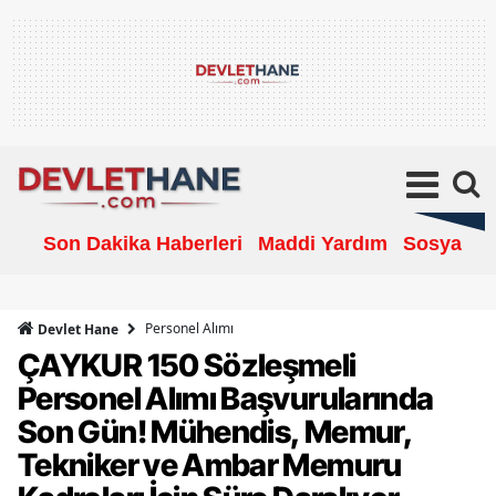
Son Dakika Haberleri
Maddi Yardım
Sosyal Ya
Personel Alımı
Devlet Hane
ÇAYKUR 150 Sözleşmeli
Personel Alımı Başvurularında
Son Gün! Mühendis, Memur,
Tekniker ve Ambar Memuru