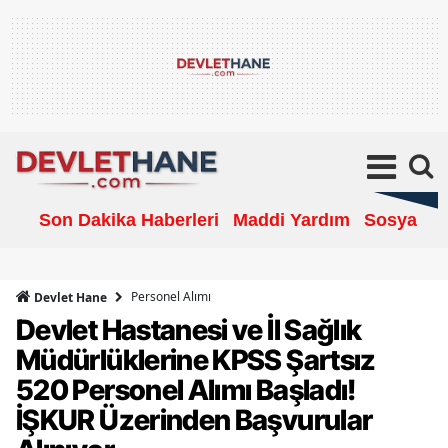
Son Dakika Haberleri
Maddi Yardım
Sosyal Ya
Personel Alımı
Devlet Hane
Devlet Hastanesi ve İl Sağlık
Müdürlüklerine KPSS Şartsız
520 Personel Alımı Başladı!
İŞKUR Üzerinden Başvurular