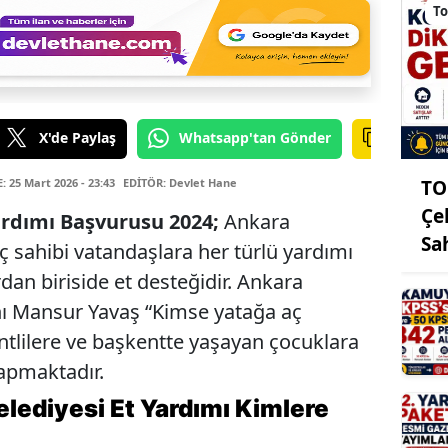
To
X'de Paylaş
Whatsapp'tan Gönder
25 Mart 2026 - 23:43
EDİTÖR: Devlet Hane
TO
Çe
ardımı Başvurusu 2024;
Ankara
Sa
ç sahibi vatandaşlara her türlü yardımı
an biriside et desteğidir. Ankara
ı Mansur Yavaş “Kimse yatağa aç
ntlilere ve başkentte yaşayan çocuklara
yapmaktadır.
lediyesi Et Yardımı Kimlere