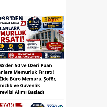
Bilecik
Bingöl
rsonel Alımı
Bitlis
Bolu
Burdur
Bursa
Çanakkale
SS'den 50 ve Üzeri Puan
anlara Memurluk Fırsatı!
Çankırı
 İlde Büro Memuru, Şoför,
Çorum
mizlik ve Güvenlik
revlisi Alımı Başladı
Denizli
Diyarbakır