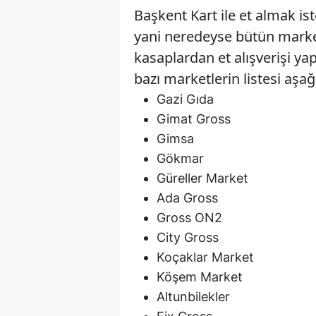
Başkent Kart ile et almak is
yani neredeyse bütün mark
kasaplardan et alışverişi yap
bazı marketlerin listesi aşağ
Gazi Gıda
Gimat Gross
Gimsa
Gökmar
Güreller Market
Ada Gross
Gross ON2
City Gross
Koçaklar Market
Köşem Market
Altunbilekler