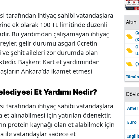
i tarafından ihtiyaç sahibi vatandaşlara
Altın
rine ek olarak 100 TL limitinde düzenli
adır. Bu yardımdan çalışamayan ihtiyaç
G
(
ireyler, gelir durumu asgari ücretin
O
i ve şehit aileleri zor durumda olan
U
tedir. Başkent Kart et yardımından
Ç
aşların Ankara’da ikamet etmesi
Tümün
lediyesi Et Yardımı Nedir?
Dövi
i tarafından ihtiyaç sahibi vatandaşlara
Ameri
 et alınabilmesi için yatırılan ödenektir.
Euro
rın protein kaynağı olan et alabilmek için
 ile vatandaşlar sadece et
İngili