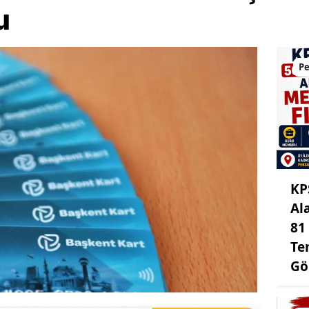
u
Pe
KP
Al
81
Te
Gö