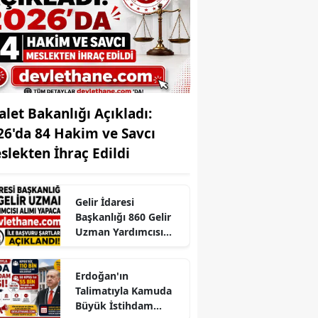
Edirne
Elazığ
Erzincan
Erzurum
alet Bakanlığı Açıkladı:
26'da 84 Hakim ve Savcı
Eskişehir
slekten İhraç Edildi
Gaziantep
Giresun
Gelir İdaresi
Başkanlığı 860 Gelir
Gümüşhane
Uzman Yardımcısı
Alımı Yapacak! 65
Hakkari
KPSS ile Başvuru
Erdoğan'ın
Şartları Açıklandı
Hatay
Talimatıyla Kamuda
Büyük İstihdam
Isparta