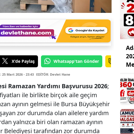
Ad
20
X'de Paylaş
Whatsapp'tan Gönder
Me
25 Mart 2026 - 23:43
EDİTÖR: Devlet Hane
esi Ramazan Yardımı Başvurusu 2026
;
atları ile birlikte birçok aile geçim
azan ayının gelmesi ile Bursa Büyükşehir
yaşayan zor durumda olan ailelere yardım
ardan yalnızca biri olan ramazan ayının
r Belediyesi tarafından zor durumda