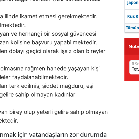
Japon
a ilinde ikamet etmesi gerekmektedir.
Rus R
ilmektedir.
Tümün
yan ve herhangi bir sosyal güvencesi
an kolisine başvuru yapabilmektedir.
Nöbe
en dolayı geçici olarak işsiz olan bireyler
İl S
e olmasına rağmen hanede yaşayan kişi
ileler faydalanabilmektedir.
ndan terk edilmiş, şiddet mağduru, eşi
 gelire sahip olmayan kadınlar
an birey olup yeterli gelire sahip olmayan
ktedir.
nmak için vatandaşların zor durumda