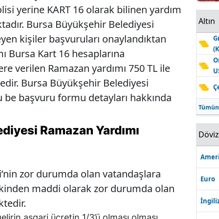
lisi yerine KART 16 olarak bilinen yardım
Altın
tadır. Bursa Büyükşehir Belediyesi
en kişiler başvuruları onaylandıktan
G
(
ı Bursa Kart 16 hesaplarına
O
lere verilen Ramazan yardımı 750 TL ile
U
dir. Bursa Büyükşehir Belediyesi
Ç
 be başvuru formu detayları hakkında
Tümün
ediyesi Ramazan Yardımı
Dövi
Ameri
i’nin zor durumda olan vatandaşlara
Euro
ekinden maddi olarak zor durumda olan
İngili
tedir.
lirin asgari ücretin 1/3’ü olması olması