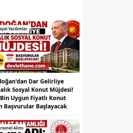
Bilecik
Bingöl
syal Yardımlar
Bitlis
Bolu
Burdur
Bursa
Çanakkale
doğan'dan Dar Gelirliye
ralık Sosyal Konut Müjdesi!
Çankırı
 Bin Uygun Fiyatlı Konut
Çorum
in Başvurular Başlayacak
Denizli
rsonel Alımı
Diyarbakır