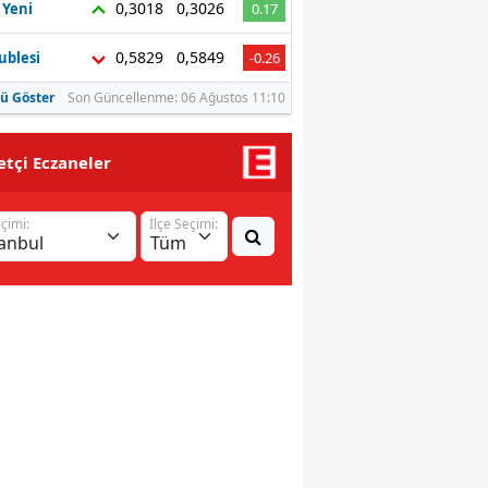
0,3018
0,3026
 Yeni
0.17
Malatya
0,5829
0,5849
ublesi
-0.26
Manisa
ü Göster
Son Güncellenme: 06 Ağustos 11:10
Kahramanmaraş
tçi Eczaneler
Mardin
Muğla
eçimi:
İlçe Seçimi:
Muş
Nevşehir
Niğde
Ordu
Rize
Sakarya