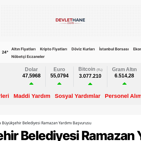
Altın Fiyatları
Kripto Fiyatları
Döviz Kurları
İstanbul Borsası
Eko
24
°
Nöbetçi Eczaneler
Bitcoin
Dolar
Euro
Gram Altın
(TL)
47,5968
55,0794
6.514,28
3.077.210
leri
Maddi Yardım
Sosyal Yardımlar
Personel Alım
a Büyükşehir Belediyesi Ramazan Yardımı Başvurusu
hir Belediyesi Ramazan 