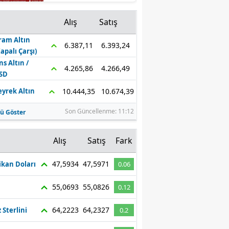
Dalgası! KPSS'siz 110
Bin, 50 KPSS ile 55 Bin
Mersin
Alış
Satış
Personel Alımı
Bekleniyor
İstanbul
ram Altın
6.393,24
6.387,11
Kapalı Çarşı)
İzmir
ns Altın /
4.266,49
4.265,86
SD
Kars
10.674,39
10.444,35
eyrek Altın
Kastamonu
Son Güncellenme: 11:12
ü Göster
Kayseri
z
Alış
Satış
Fark
Kırklareli
Kırşehir
47,5934
47,5971
kan Doları
0.06
Kocaeli
55,0693
55,0826
0.12
Konya
64,2223
64,2327
z Sterlini
0.2
Kütahya