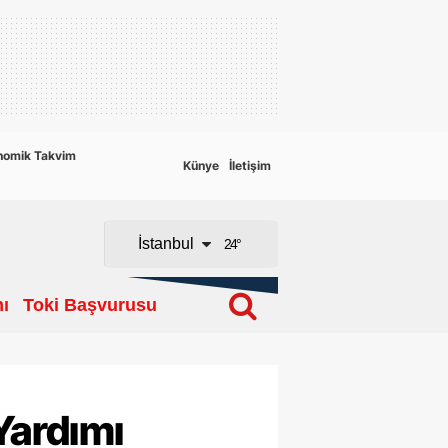
Adana
Adıyaman
Afyonkarahisar
nomik Takvim
Künye
İletişim
Ağrı
Amasya
İstanbul
24
°
Ankara
ı
Toki Başvurusu
Antalya
Artvin
Aydın
Yardımı
Balıkesir