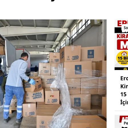
So
Er
Ki
15
İç
Pe