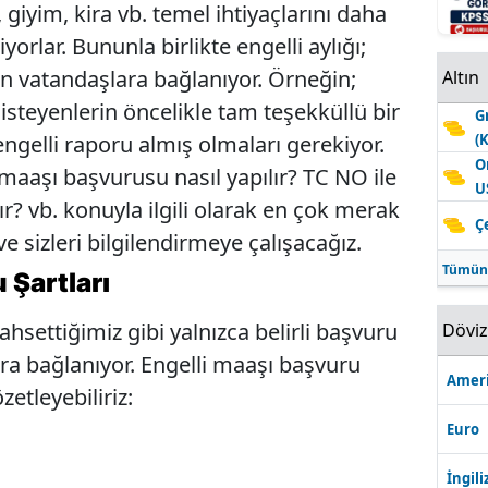
giyim, kira vb. temel ihtiyaçlarını daha
iyorlar. Bununla birlikte engelli aylığı;
ıyan vatandaşlara bağlanıyor. Örneğin;
Altın
steyenlerin öncelikle tam teşekküllü bir
G
(
ngelli raporu almış olmaları gerekiyor.
O
maaşı başvurusu nasıl yapılır? TC NO ile
U
ır? vb. konuyla ilgili olarak en çok merak
Ç
e sizleri bilgilendirmeye çalışacağız.
Tümün
u
Ş
artları
ahsettiğimiz gibi yalnızca belirli başvuru
Dövi
ara bağlanıyor. Engelli maaşı başvuru
Ameri
zetleyebiliriz:
Euro
İngili