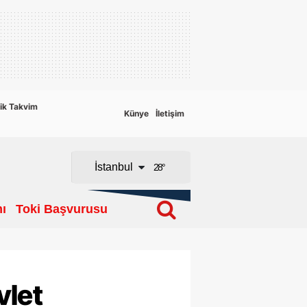
Adana
Adıyaman
Afyonkarahisar
ik Takvim
Künye
İletişim
Ağrı
Amasya
İstanbul
28
°
Ankara
ı
Toki Başvurusu
Antalya
Artvin
Aydın
vlet
Balıkesir