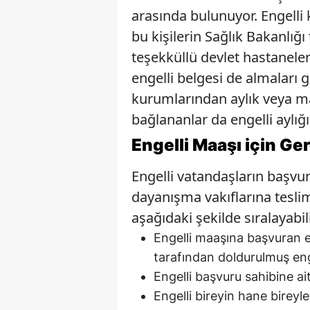
arasında bulunuyor. Engelli k
bu kişilerin Sağlık Bakanlığı
teşekküllü devlet hastanele
engelli belgesi de almaları g
kurumlarından aylık veya ma
bağlananlar da engelli aylığı
Engelli Maa
ş
ı için Ge
Engelli vatandaşların başv
dayanışma vakıflarına tesli
aşağıdaki şekilde sıralayabili
Engelli maaşına başvuran en
tarafından doldurulmuş eng
Engelli başvuru sahibine ait
Engelli bireyin hane bireyle