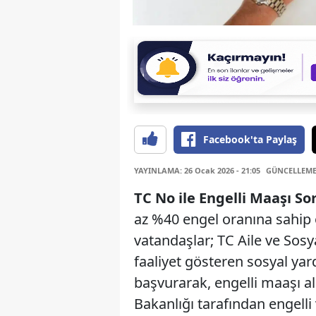
Facebook'ta Paylaş
YAYINLAMA: 26 Ocak 2026 - 21:05
GÜNCELLEME: 
TC No ile Engelli Maa
ş
ı S
az %40 engel oranına sahip 
vatandaşlar; TC Aile ve Sosy
faaliyet gösteren sosyal ya
başvurarak, engelli maaşı ala
Bakanlığı tarafından engell