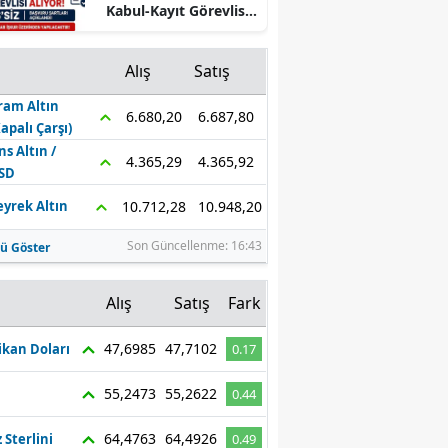
Kabul-Kayıt Görevlisi
Mersin
Alıyor! KPSS’siz
Başvuru Şartları
İstanbul
Alış
Satış
Açıklandı
ram Altın
İzmir
6.687,80
6.680,20
Kapalı Çarşı)
Kars
ns Altın /
4.365,92
4.365,29
SD
Kastamonu
10.948,20
10.712,28
eyrek Altın
Kayseri
Son Güncellenme: 16:43
ü Göster
Kırklareli
z
Alış
Satış
Fark
Kırşehir
47,6985
47,7102
kan Doları
0.17
Kocaeli
55,2473
55,2622
0.44
Konya
Kütahya
64,4763
64,4926
z Sterlini
0.49