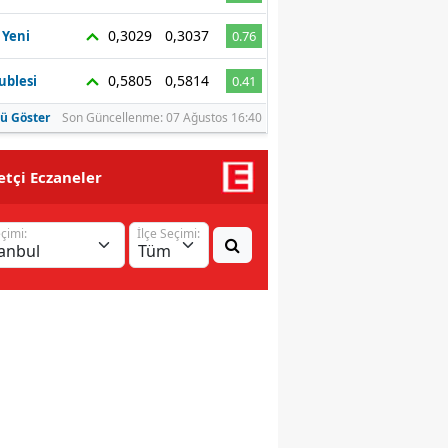
Malatya
0,3029
0,3037
 Yeni
0.76
Manisa
0,5805
0,5814
ublesi
0.41
Kahramanmaraş
ü Göster
Son Güncellenme: 07 Ağustos 16:40
Mardin
tçi Eczaneler
Muğla
eçimi:
İlçe Seçimi:
Muş
Nevşehir
Niğde
Ordu
Rize
Sakarya