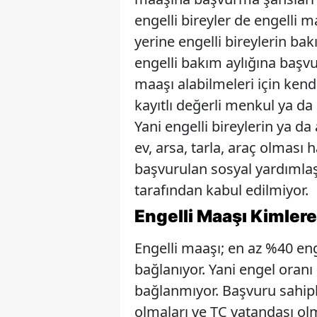
engelli bireyler de engelli 
yerine engelli bireylerin bak
engelli bakım aylığına başvur
maaşı alabilmeleri için kendi
kayıtlı değerli menkul ya d
Yani engelli bireylerin ya da 
ev, arsa, tarla, araç olması h
başvurulan sosyal yardımla
tarafından kabul edilmiyor.
Engelli Maa
ş
ı Kimlere
Engelli maaşı; en az %40 eng
bağlanıyor. Yani engel oranı
bağlanmıyor. Başvuru sahip
olmaları ve TC vatandaşı ol