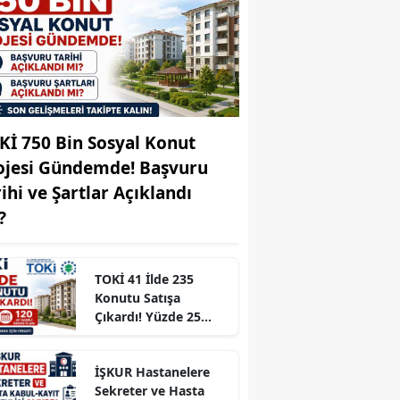
Edirne
Elazığ
Erzincan
Erzurum
Kİ 750 Bin Sosyal Konut
ojesi Gündemde! Başvuru
Eskişehir
rihi ve Şartlar Açıklandı
Gaziantep
?
Giresun
Gümüşhane
TOKİ 41 İlde 235
Konutu Satışa
Hakkari
Çıkardı! Yüzde 25
Peşinat ve 120 Ay
Hatay
Vadeli Ödeme Planı
İŞKUR Hastanelere
Isparta
Sekreter ve Hasta