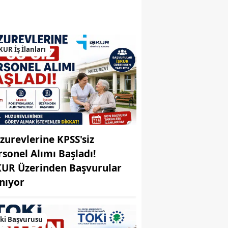
Bilecik
Bingöl
KUR İş İlanları
Bitlis
Bolu
Burdur
Bursa
Çanakkale
zurevlerine KPSS'siz
rsonel Alımı Başladı!
Çankırı
KUR Üzerinden Başvurular
Çorum
ınıyor
Denizli
ki Başvurusu
Diyarbakır