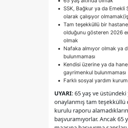
65 yaş altında olmak
SSK, Bağkur ya da Emekli Sa
olarak çalışıyor olmamak(iş
Tam teşekküllü bir hastan
olduğunu gösteren 2026 eng
olmak
Nafaka almıyor olmak ya d
bulunmaması
Kendisi üzerine ya da hane 
gayrimenkul bulunmaması
Farklı sosyal yardım kurum
UYARI
: 65 yaş ve üstündeki 
onaylanmış tam teşekküllü d
kurulu raporu alamadıkları
başvuramıyorlar. Ancak 65 yaş
maaşına başvurma şansları 