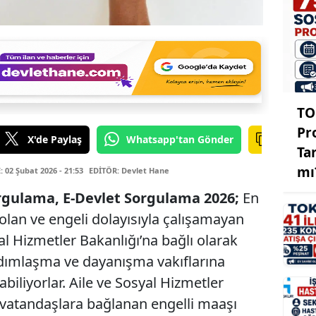
TO
Pr
X'de Paylaş
Whatsapp'tan Gönder
Ta
mı
02 Şubat 2026 - 21:53
EDİTÖR: Devlet Hane
orgulama, E-Devlet Sorgulama 2026;
En
olan ve engeli dolayısıyla çalışamayan
al Hizmetler Bakanlığı’na bağlı olarak
rdımlaşma ve dayanışma vakıflarına
biliyorlar. Aile ve Sosyal Hizmetler
i vatandaşlara bağlanan engelli maaşı