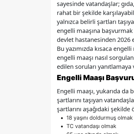
sayesinde vatandaşlar; gıda, 
rahat bir şekilde karşılayabil
yalnızca belirli şartları taş
engelli maaşına başvurmak i
devlet hastanesinden 2026 e
Bu yazımızda kısaca engelli 
engelli maaşı nasıl sorgulan
edilen soruları yanıtlamaya v
Engelli Maa
ş
ı Ba
ş
vur
Engelli maaşı, yukarıda da b
şartlarını taşıyan vatandaşl
şartlarını aşağıdaki şekilde ö
18 yaşını doldurmuş olmak
TC vatandaşı olmak