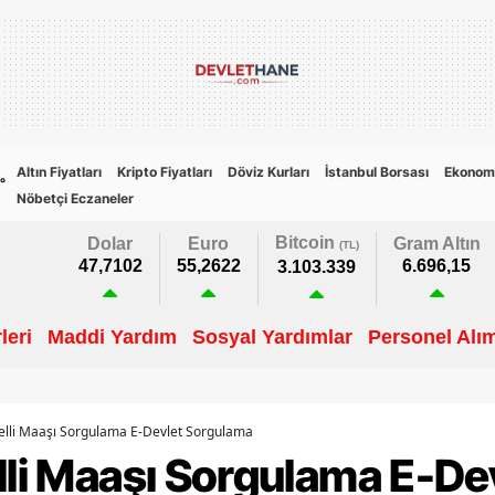
Altın Fiyatları
Kripto Fiyatları
Döviz Kurları
İstanbul Borsası
Ekonom
8
°
Nöbetçi Eczaneler
Bitcoin
Dolar
Euro
Gram Altın
(TL)
47,7102
55,2622
6.696,15
3.103.339
leri
Maddi Yardım
Sosyal Yardımlar
Personel Alım
gelli Maaşı Sorgulama E-Devlet Sorgulama
lli Maaşı Sorgulama E-De