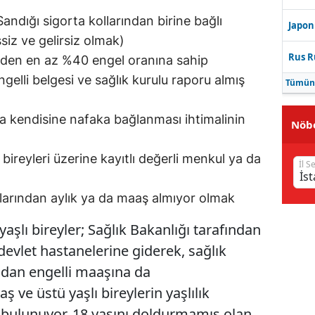
ndığı sigorta kollarından birine bağlı
Japon
siz ve gelirsiz olmak)
Rus R
eden en az %40 engel oranına sahip
elli belgesi ve sağlık kurulu raporu almış
Tümün
a kendisine nafaka bağlanması ihtimalinin
Nöbe
bireyleri üzerine kayıtlı değerli menkul ya da
İl S
larından aylık ya da maaş almıyor olmak
yaşlı bireyler; Sağlık Bakanlığı tarafından
evlet hastanelerine giderek, sağlık
ndan engelli maaşına da
 ve üstü yaşlı bireylerin yaşlılık
bulunuyor. 18 yaşını doldurmamış olan