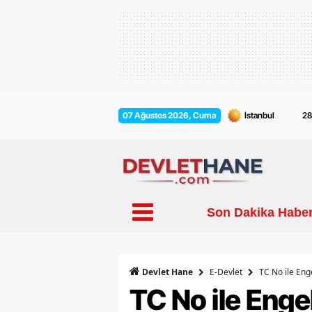
2
07 Ağustos 2026, Cuma
Son Dakika Haber
E-Devlet
TC No ile En
Devlet Hane
TC No ile Enge