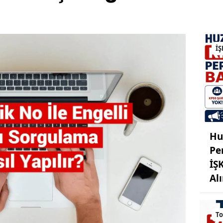
İŞ
Hu
Pe
İŞ
Al
To