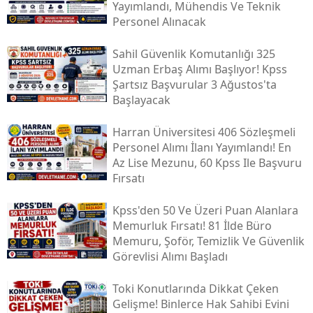
Yayımlandı, Mühendis Ve Teknik
Personel Alınacak
Sahil Güvenlik Komutanlığı 325
Uzman Erbaş Alımı Başlıyor! Kpss
Şartsız Başvurular 3 Ağustos'ta
Başlayacak
Harran Üniversitesi 406 Sözleşmeli
Personel Alımı İlanı Yayımlandı! En
Az Lise Mezunu, 60 Kpss Ile Başvuru
Fırsatı
Kpss'den 50 Ve Üzeri Puan Alanlara
Memurluk Fırsatı! 81 İlde Büro
Memuru, Şoför, Temizlik Ve Güvenlik
Görevlisi Alımı Başladı
Toki̇ Konutlarında Dikkat Çeken
Gelişme! Binlerce Hak Sahibi Evini