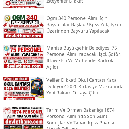
İsteyenler Dikkat
Ogm 340 Personel Alımı İçin
Başvurular Başladı! Kpss Yok, İşkur
Üzerinden Başvuru Yapılacak
Manisa Büyükşehir Belediyesi 75
Personel Alımı Yapacak! İşçi, Şoför,
İtfaiye Eri Ve Mühendis Kadroları
Açıldı
Veliler Dikkat! Okul Çantası Kaça
Doluyor? 2026 Kırtasiye Masrafında
Yeni Rakam Ortaya Çıktı
Tarım Ve Orman Bakanlığı 1874
Personel Alımında Son Gün!
Sonuçlar Ve Taban Kpss Puanları
Merak Ediliyor