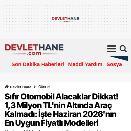
Son Dakika Haberleri
Maddi Yardım
Sosyal Ya
Güncel
Devlet Hane
Sıfır Otomobil Alacaklar Dikkat!
1,3 Milyon TL'nin Altında Araç
Kalmadı: İşte Haziran 2026'nın
En Uygun Fiyatlı Modelleri