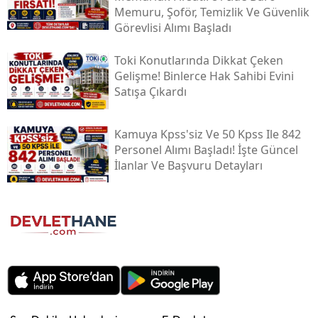
Memuru, Şoför, Temizlik Ve Güvenlik
Görevlisi Alımı Başladı
Toki̇ Konutlarında Dikkat Çeken
Gelişme! Binlerce Hak Sahibi Evini
Satışa Çıkardı
Kamuya Kpss'siz Ve 50 Kpss Ile 842
Personel Alımı Başladı! İşte Güncel
İlanlar Ve Başvuru Detayları