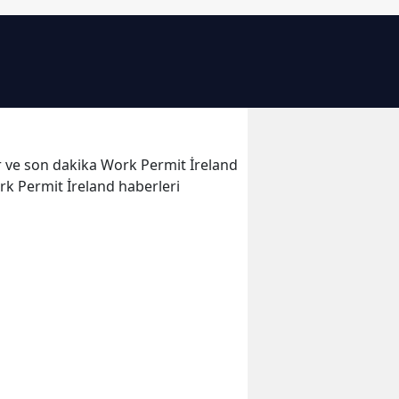
Bilecik
Bingöl
Bitlis
Bolu
ler ve son dakika Work Permit İreland
Burdur
ork Permit İreland haberleri
Bursa
Çanakkale
Çankırı
Çorum
Denizli
Diyarbakır