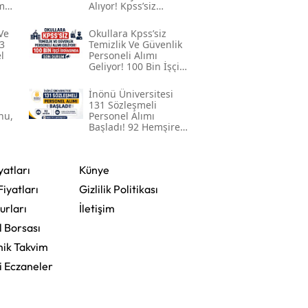
me
Alıyor! Kpss’siz
Başvuru Şartları
Mersin
Açıklandı
Ve
Okullara Kpss’siz
3
Temizlik Ve Güvenlik
İstanbul
l
Personeli Alımı
Geliyor! 100 Bin İşçi
İzmir
İddiasında Son
Durum
İnönü Üniversitesi
Kars
131 Sözleşmeli
nu,
Personel Alımı
Başladı! 92 Hemşire
Kastamonu
Ile Lise Ve Ön Lisans
Mezunu Personel
Alınacak
Kayseri
yatları
Künye
Kırklareli
Fiyatları
Gizlilik Politikası
urları
İletişim
Kırşehir
l Borsası
Kocaeli
ik Takvim
i Eczaneler
Konya
Kütahya