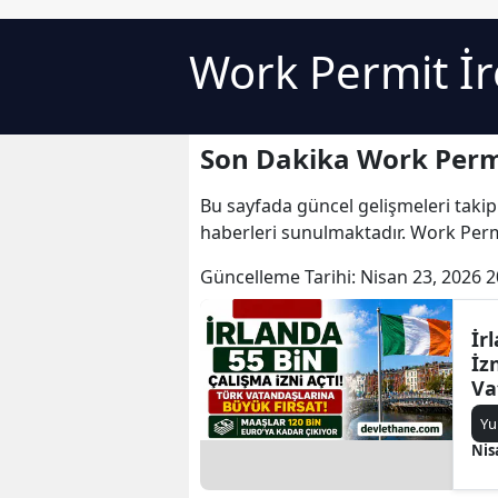
Work Permit İr
Son Dakika Work Permi
Bu sayfada güncel gelişmeleri takip
haberleri sunulmaktadır. Work Permi
Güncelleme Tarihi:
Nisan 23, 2026 2
İr
İz
Va
Fı
Yu
Eu
Nis