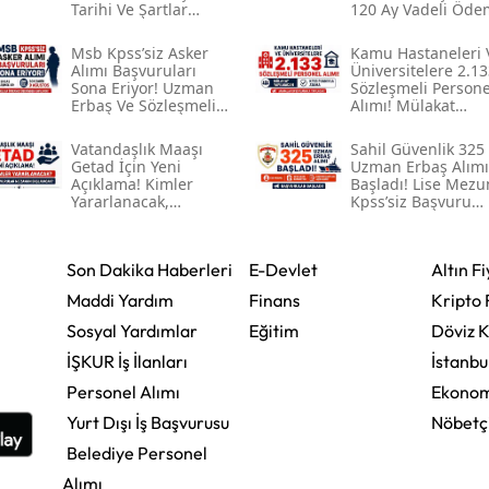
Tarihi Ve Şartlar
120 Ay Vadeli Öde
Açıklandı Mı?
Planı
Msb Kpss’siz Asker
Kamu Hastaneleri 
Alımı Başvuruları
Üniversitelere 2.13
Sona Eriyor! Uzman
Sözleşmeli Persone
Erbaş Ve Sözleşmeli
Alımı! Mülakat
Er İçin Son Tarih 9
Yapılmadan Kpss
Ağustos
Puanıyla Atama
Vatandaşlık Maaşı
Sahil Güvenlik 325
Getad İçin Yeni
Uzman Erbaş Alımı
Açıklama! Kimler
Başladı! Lise Mezu
Yararlanacak,
Kpss’siz Başvuru
Başvurular Ne Zaman
Şartları Açıklandı
Başlayacak?
Son Dakika Haberleri
E-Devlet
Altın Fi
Maddi Yardım
Finans
Kripto 
Sosyal Yardımlar
Eğitim
Döviz K
İŞKUR İş İlanları
İstanbu
Personel Alımı
Ekonom
Yurt Dışı İş Başvurusu
Nöbetç
Belediye Personel
Alımı