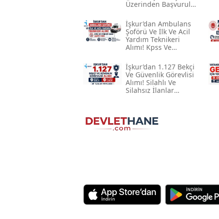
Üzerinden Başvurular
Alınıyor
İşkur’dan Ambulans
Şoförü Ve İlk Ve Acil
Yardım Teknikeri
Alımı! Kpss Ve
Merkezi Sınav Şartı
Yok
İşkur’dan 1.127 Bekçi
Ve Güvenlik Görevlisi
Alımı! Silahlı Ve
Silahsız İlanlar
Yayımlandı