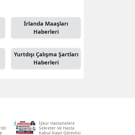
Edirne
Elazığ
İrlanda Maaşları
Haberleri
Erzincan
Erzurum
Yurtdışı Çalışma Şartları
Eskişehir
Haberleri
Gaziantep
Giresun
Gümüşhane
Hakkari
Hatay
İşkur Hastanelere
rdı!
Sekreter Ve Hasta
Isparta
e
Kabul-Kayıt Görevlisi