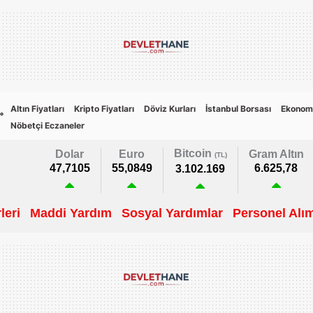
Altın Fiyatları
Kripto Fiyatları
Döviz Kurları
İstanbul Borsası
Ekonom
6
°
Nöbetçi Eczaneler
Bitcoin
Dolar
Euro
Gram Altın
(TL)
47,7105
55,0849
6.625,78
3.102.169
leri
Maddi Yardım
Sosyal Yardımlar
Personel Alım