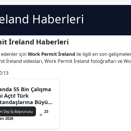
eland Haberleri
t İreland Haberleri
 edenler için
Work Permit İreland
ile ilgili en son gelişme
t İreland videoları, Work Permit İreland fotoğrafları ve W
0:13
landa 55 Bin Çalışma
ni Açtı! Türk
tandaşlarına Büyük
rsat: Maaşlar 120 Bin
rt Dışı İş Başvurusu
23
ro’ya Kadar Çıkıyor
an 2026