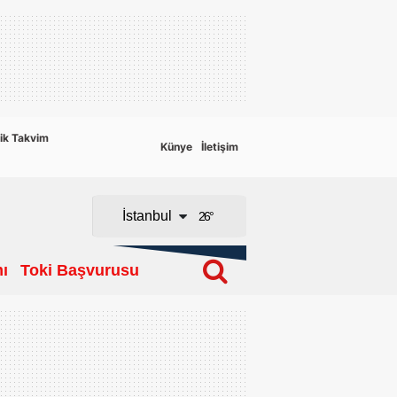
Adana
Adıyaman
Afyonkarahisar
ik Takvim
Künye
İletişim
Ağrı
Amasya
İstanbul
26
°
Ankara
ı
Toki Başvurusu
Antalya
Artvin
Aydın
Balıkesir