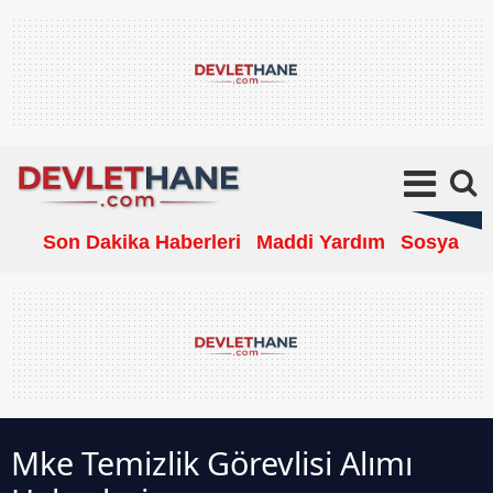
Son Dakika Haberleri
Maddi Yardım
Sosyal Ya
Mke Temizlik Görevlisi Alımı