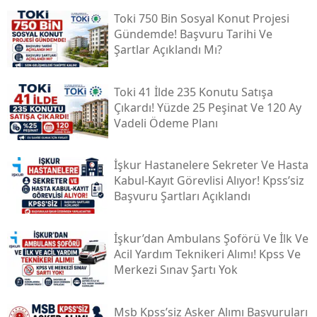
Toki̇ 750 Bin Sosyal Konut Projesi
Gündemde! Başvuru Tarihi Ve
Şartlar Açıklandı Mı?
Toki̇ 41 İlde 235 Konutu Satışa
Çıkardı! Yüzde 25 Peşinat Ve 120 Ay
Vadeli Ödeme Planı
İşkur Hastanelere Sekreter Ve Hasta
Kabul-Kayıt Görevlisi Alıyor! Kpss’siz
Başvuru Şartları Açıklandı
İşkur’dan Ambulans Şoförü Ve İlk Ve
Acil Yardım Teknikeri Alımı! Kpss Ve
Merkezi Sınav Şartı Yok
Msb Kpss’siz Asker Alımı Başvuruları